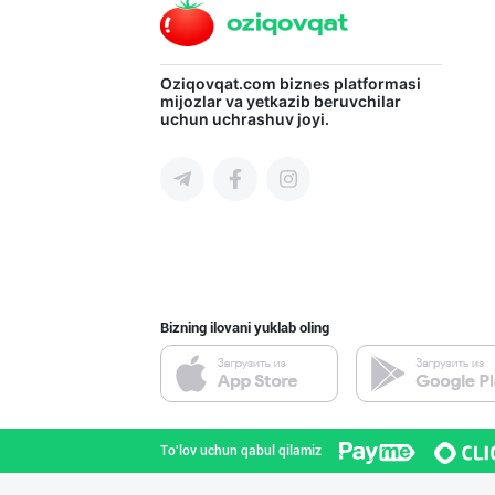
"Shum bola” бре
Oziqovqat.com
biznes platformasi
mijozlar va yetkazib beruvchilar
uchun uchrashuv joyi.
Toshkent shahri
"SEZAM-EKO" кор
Andijon viloyati
Bizning ilovani yuklab oling
POM PIK — БОЛАЛ
Toshkent shahri
To'lov uchun qabul qilamiz
AMUR QURT — ЎЗБ