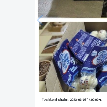
Язык
Личные
данные
Новости
2
Чаты
История
реферальных
переходов
Условия
использования
FAQ
Toshkent shahri,
2023-03-07 14:00:00 ч.
О