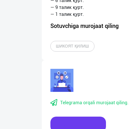
— 6 талик қурт.
— 9 талик қурт.
Sotuvchiga murojaat qiling
ШИКОЯТ ҚИЛИШ
Telegrama orqali murojaat qiling.
Xabar yozing