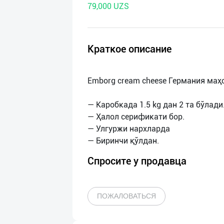
79,000 UZS
нас
Техническая
поддержка
Краткое описание
Поделиться
Emborg cream cheese Германия маҳ
приложением
— Каробкада 1.5 kg дан 2 та бўлади
Выход
— Ҳалол серификати бор.
о
— Улгуржи нархлардa
Спросите у продавца
ПОЖАЛОВАТЬСЯ