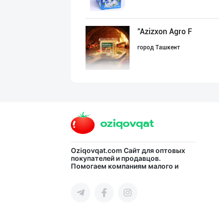
"Azizxon Agro F
город Ташкент
ТОШКЕНТ ТУХУМЛА
город Ташкент
Сир (пишлоқ) ва
Oziqovqat.com
Сайт для оптовых
покупателей и продавцов.
Помогаем компаниям малого и
город Ташкент
среднего бизнеса Узбекистана и
СНГ быстро найти лучших
поставщиков и новых клиентов,
продвигать свою продукцию в
интернете.
Premium Milk Су