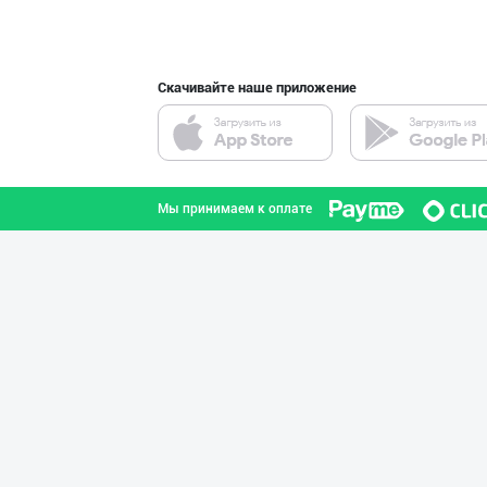
город Ташкент
Скачивайте наше приложение
Ўзбекистон Респ
Каракалпакстан Республик
Мы принимаем к оплате
Дудланган пишло
Кашкадарьинская область
ТАБИИЙ СУТ МАҲС
город Ташкент