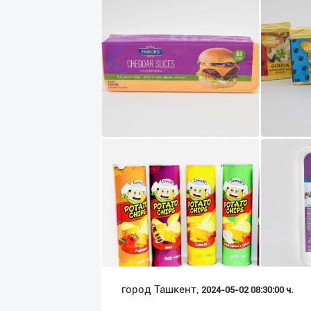
Язык
Личные
данные
Новости
2
Чаты
История
реферальных
переходов
Условия
использования
FAQ
город Ташкент,
2024-05-02 08:30:00 ч.
О