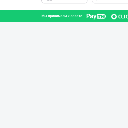
Мы принимаем к оплате
"ORIGINAL GOLD"
город Ташкент
Сифатли қуюлтир
Ферганская область
Сут 3.2 % ёғли
Кыргызстан