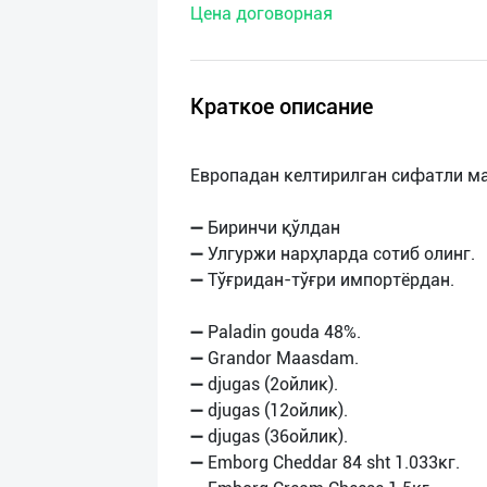
Цена договорная
нас
Техническая
поддержка
Краткое описание
Поделиться
Европадан келтирилган сифатли м
приложением
➖ Биринчи қўлдан
Выход
➖ Улгуржи нарҳларда сотиб олинг.
о
➖ Тўғридан-тўғри импортёрдан.
➖ Paladin gouda 48%.
➖ Grandor Maasdam.
➖ djugas (2ойлик).
➖ djugas (12ойлик).
➖ djugas (36ойлик).
➖ Emborg Cheddar 84 sht 1.033кг.