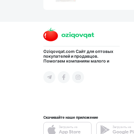
ТАБИИЙ СУТ МАҲС
город Ташкент
ТАБИИЙ СУТ МАҲС
Oziqovqat.com
Сайт для оптовых
покупателей и продавцов.
Помогаем компаниям малого и
Ташкентская область
среднего бизнеса Узбекистана и
СНГ быстро найти лучших
поставщиков и новых клиентов,
продвигать свою продукцию в
интернете.
"Azizxon Agro F
город Ташкент
Скачивайте наше приложение
"Fatty Milk" бр
Ташкентская область