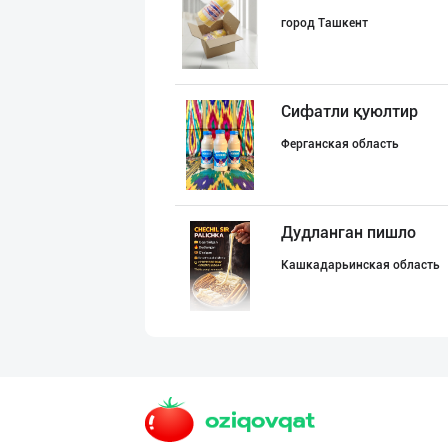
город Ташкент
Сифатли қуюлтир
Ферганская область
Дудланган пишло
Кашкадарьинская область
ТАБИИЙ СУТ МАҲС
город Ташкент