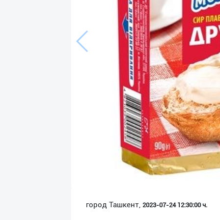
Язык
Личные
данные
Новости
2
Чаты
История
реферальных
переходов
Условия
использования
FAQ
город Ташкент,
2023-07-24 12:30:00 ч.
О