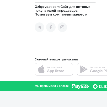
"Fatty Milk" бр
Oziqovqat.com
Сайт для оптовых
покупателей и продавцов.
Помогаем компаниям малого и
Ташкентская область
среднего бизнеса Узбекистана и
СНГ быстро найти лучших
поставщиков и новых клиентов,
продвигать свою продукцию в
интернете.
Premium Milk Су
город Ташкент
Скачивайте наше приложение
"Саидов" ва "Ба
город Ташкент
Мы принимаем к оплате
Шаҳрисабз шаҳри
Кашкадарьинская область