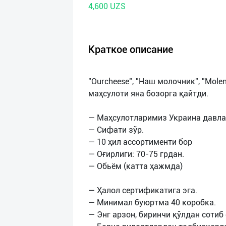
4,600 UZS
нас
Техническая
поддержка
Краткое описание
Поделиться
"Ourcheese", "Наш молочник", "Mol
приложением
маҳсулоти яна бозорга қайтди.
Выход
— Маҳсулотларимиз Украина давла
о
— Сифати зўр.
— 10 ҳил ассортименти бор
— Оғирлиги: 70-75 грдан.
— Обьём (катта ҳажмда)
— Ҳалол сертификатига эга.
— Минимал буюртма 40 коробка.
— Энг арзон, биринчи қўлдан сотиб 