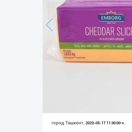
Язык
Личные
данные
Новости
2
Чаты
История
реферальных
переходов
Условия
использования
FAQ
город Ташкент,
2023-05-17 11:30:00 ч.
О