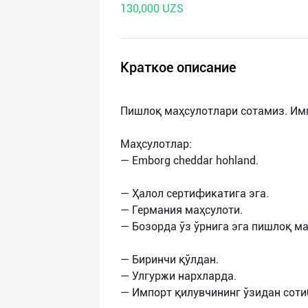
130,000 UZS
нас
Техническая
поддержка
Краткое описание
Поделиться
Пишлоқ маҳсулотлари сотамиз. Им
приложением
Маҳсулотлар:
Выход
— Emborg cheddar hohland.
о
— Ҳалол сертификатига эга.
— Германия маҳсулоти.
— Бозорда ўз ўрнига эга пишлоқ ма
— Биринчи қўлдан.
— Улгуржи нархларда.
— Импорт қилувчининг ўзидан соти