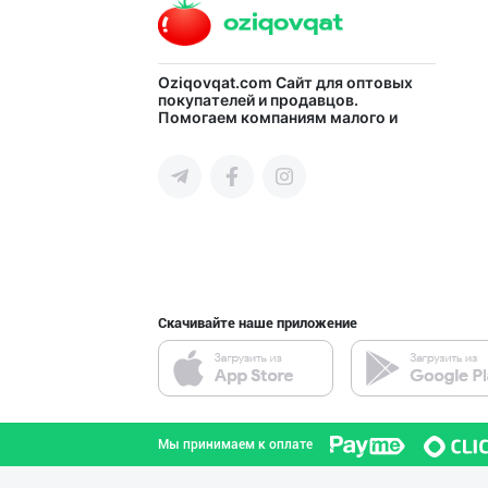
Шаҳрисабз шаҳри
Oziqovqat.com
Сайт для оптовых
покупателей и продавцов.
Помогаем компаниям малого и
Кашкадарьинская область
среднего бизнеса Узбекистана и
СНГ быстро найти лучших
поставщиков и новых клиентов,
продвигать свою продукцию в
интернете.
"Саидов" ва "Ба
город Ташкент
Скачивайте наше приложение
"ORIGINAL GOLD"
город Ташкент
Мы принимаем к оплате
Сифатли қуюлтир