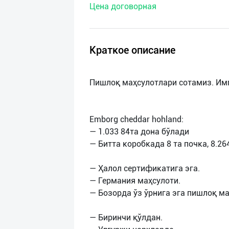
Цена договорная
нас
Техническая
поддержка
Краткое описание
Поделиться
Пишлоқ маҳсулотлари сотамиз. Им
приложением
Выход
Emborg cheddar hohland:
о
— 1.033 84та дона бўлади
— Битта коробкада 8 та почка, 8.26
— Ҳалол сертификатига эга.
— Германия маҳсулоти.
— Бозорда ўз ўрнига эга пишлоқ ма
— Биринчи қўлдан.