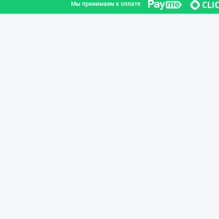
Мы принимаем к оплате
Сир (пишлоқ) ва
город Ташкент
Шаҳрисабз шаҳри
Кашкадарьинская область
"Fatty Milk" бр
Ташкентская область
ТАБИИЙ СУТ МАҲС
город Ташкент