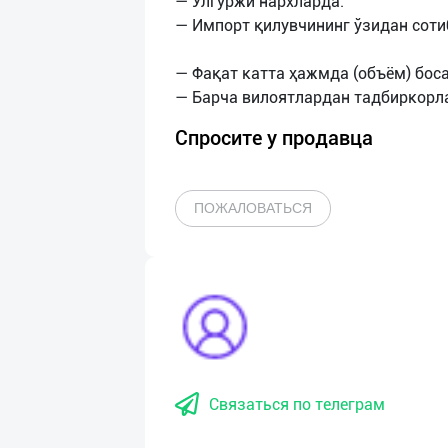
— Улгуржи нархларда.
— Импорт қилувчининг ўзидан соти
— Фақат катта ҳажмда (объём) бос
Спросите у продавца
ПОЖАЛОВАТЬСЯ
Связаться по телеграм