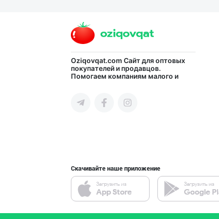
Улгуржи тухум с
город Ташкент
Сифатли қуюлтир
Oziqovqat.com
Сайт для оптовых
покупателей и продавцов.
Помогаем компаниям малого и
Ферганская область
среднего бизнеса Узбекистана и
СНГ быстро найти лучших
поставщиков и новых клиентов,
продвигать свою продукцию в
интернете.
Дудланган пишло
Кашкадарьинская область
Скачивайте наше приложение
ТАБИИЙ СУТ МАҲС
Ташкентская область