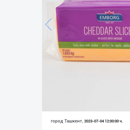
Язык
Личные
данные
Новости
2
Чаты
История
реферальных
переходов
Условия
использования
FAQ
город Ташкент,
2023-07-04 12:00:00 ч.
О