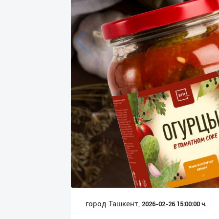
Язык
Личные
данные
Новости
2
Чаты
История
реферальных
переходов
Условия
использования
FAQ
город Ташкент,
2026-02-26 15:00:00 ч.
О