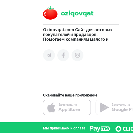
город Ташкент
Бозорда талаб ю
Oziqovqat.com
Сайт для оптовых
покупателей и продавцов.
Помогаем компаниям малого и
город Ташкент
среднего бизнеса Узбекистана и
СНГ быстро найти лучших
поставщиков и новых клиентов,
продвигать свою продукцию в
интернете.
Ўзбекистонда иш
город Ташкент
Скачивайте наше приложение
"OLMAZOR BARAKA
город Ташкент
Мы принимаем к оплате