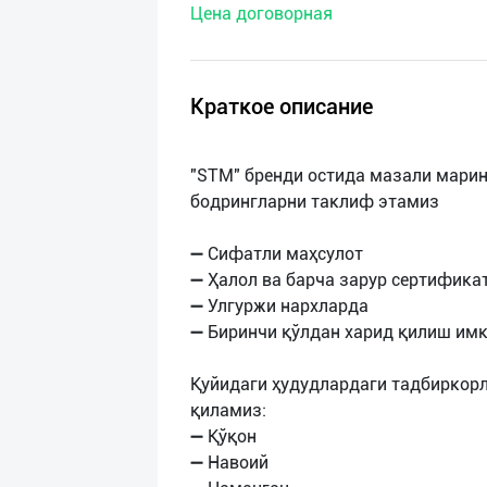
Цена договорная
нас
Техническая
поддержка
Краткое описание
Поделиться
"STM" бренди остида мазали мари
приложением
бодрингларни таклиф этамиз
Выход
➖ Сифатли маҳсулот
о
➖ Ҳалол ва барча зарур сертифика
➖ Улгуржи нархларда
➖ Биринчи қўлдан харид қилиш им
Қуйидаги ҳудудлардаги тадбиркор
қиламиз:
➖ Қўқон
➖ Навоий