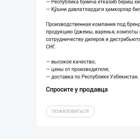
— Республика буйича етказиб бериш хи
— Қўшни давлатлардаги ҳамкорлар би
Производственная компания под бренд
продукцию (джемы, варенья, компоты 
сотрудничеству дилеров и дистрибьюто
СНГ.
— высокое качество;
— цены от производителя;
Спросите у продавца
ПОЖАЛОВАТЬСЯ