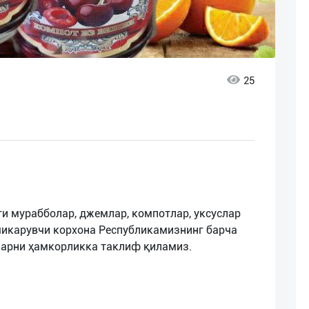
25
ги мурабболар, джемлар, компотлар, уксуслар
 чикарувчи корхона Республикамизнинг барча
ларни ҳамкорликка таклиф қиламиз.