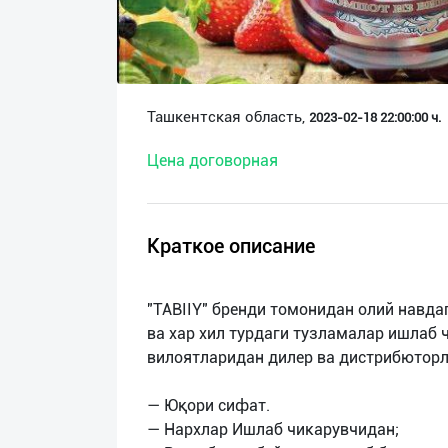
О
нас
Техническая
Ташкентская область,
2023-02-18 22:00:00 ч.
поддержка
Цена договорная
Поделиться
приложением
Краткое описание
Выход
о
"TABIIY" бренди томонидан олий навда
ва хар хил турдаги тузламалар ишлаб
вилоятларидан дилер ва дистрибютор
— Юқори сифат.
— Нархлар Ишлаб чикарувчидан;