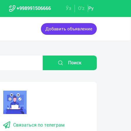
+998991506666
Ўз
O'z
Ру
Добавить объявление
Поиск
Связаться по телеграм