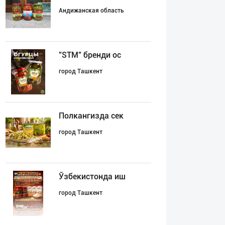
Андижанская область
"STM" бренди ос
город Ташкент
Полкангизда сек
город Ташкент
Ўзбекистонда иш
город Ташкент