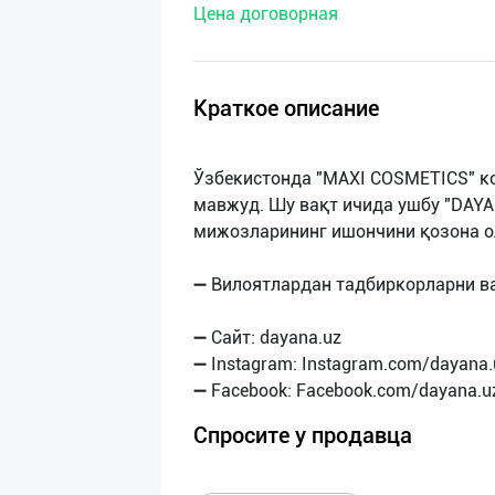
Цена договорная
нас
Техническая
поддержка
Краткое описание
Поделиться
Ўзбекистонда "MAXI COSMETICS" ко
приложением
мавжуд. Шу вақт ичида ушбу "DAYA
мижозларининг ишончини қозона о
Выход
о
➖ Вилоятлардан тадбиркорларни в
➖ Сайт: dayana.uz
➖ Instagram: Instagram.com/dayana.
Спросите у продавца