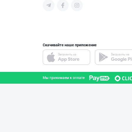
поставщиков и новых клиентов,
продвигать свою продукцию в
интернете.
"Gold Teks" тек
город Ташкент
Скачивайте наше приложение
"COLDENT" дан я
Самаркандская область
Мы принимаем к оплате
Жанубий Корея в
Навоийская область
Flovell Care –
город Ташкент