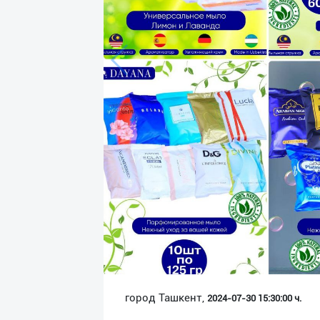
Язык
Личные
данные
Новости
2
Чаты
История
реферальных
переходов
Условия
использования
FAQ
город Ташкент,
2024-07-30 15:30:00 ч.
О