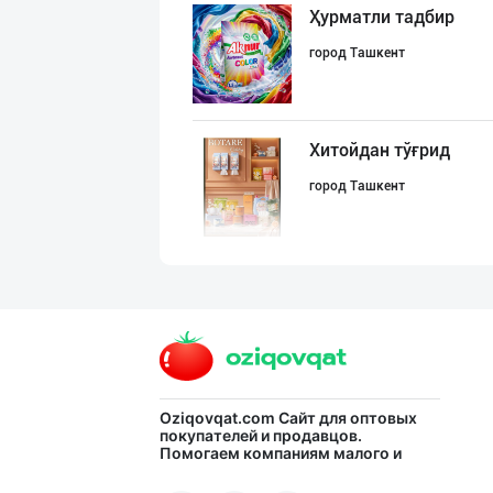
Ҳурматли тадбир
город Ташкент
Хитойдан тўғрид
город Ташкент
Асл белгиси учу
город Ташкент
Машҳур PREDO бр
Oziqovqat.com
Сайт для оптовых
покупателей и продавцов.
Помогаем компаниям малого и
город Ташкент
среднего бизнеса Узбекистана и
СНГ быстро найти лучших