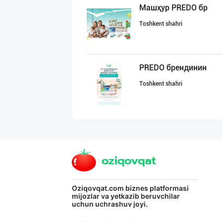
Машҳур PREDO бр
Toshkent shahri
PREDO брендинин
Toshkent shahri
Flovell Care –
Toshkent shahri
Хўжалик совун с
Oziqovqat.com
biznes platformasi
mijozlar va yetkazib beruvchilar
uchun uchrashuv joyi.
Toshkent shahri