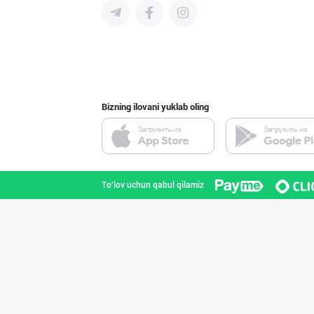
Ўзбекистон иқли
Toshkent shahri
Bizning ilovani yuklab oling
Гигиеник восита
Toshkent shahri
To'lov uchun qabul qilamiz
Ҳурматли мижозл
Toshkent shahri
Жанубий Корея в
Navoiy viloyati