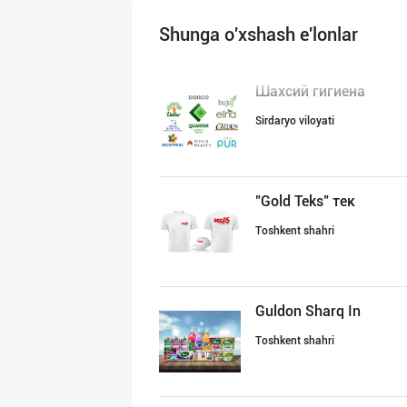
Shunga o'xshash e'lonlar
Шахсий гигиена
Sirdaryo viloyati
"Gold Teks" тек
Toshkent shahri
Guldon Sharq In
Toshkent shahri