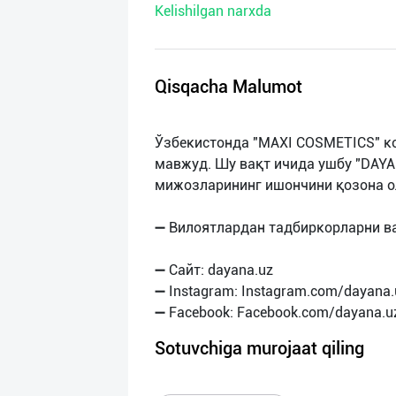
Kelishilgan narxda
нас
Техническая
поддержка
Qisqacha Malumot
Поделиться
Ўзбекистонда "MAXI COSMETICS" ко
приложением
мавжуд. Шу вақт ичида ушбу "DAYA
мижозларининг ишончини қозона о
Выход
о
➖ Вилоятлардан тадбиркорларни в
➖ Сайт: dayana.uz
➖ Instagram: Instagram.com/dayana.
Sotuvchiga murojaat qiling