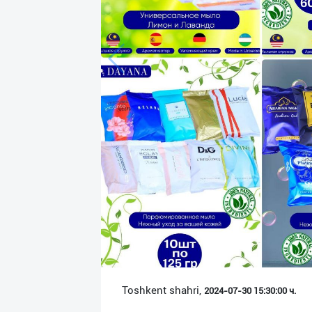
Язык
Личные
данные
Новости
2
Чаты
История
реферальных
переходов
Условия
использования
FAQ
Toshkent shahri,
2024-07-30 15:30:00 ч.
О