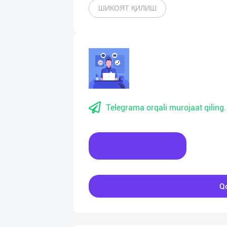
ШИКОЯТ ҚИЛИШ
Telegrama orqali murojaat qiling.
Xabar yozing
Qo