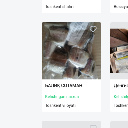
нас
Toshkent shahri
Rossiya
Техническая
поддержка
Поделиться
приложением
Выход
о
БАЛИҚ СОТАМАН:
Денги
Kelishilgan narxda
Kelishi
Toshkent viloyati
Toshken