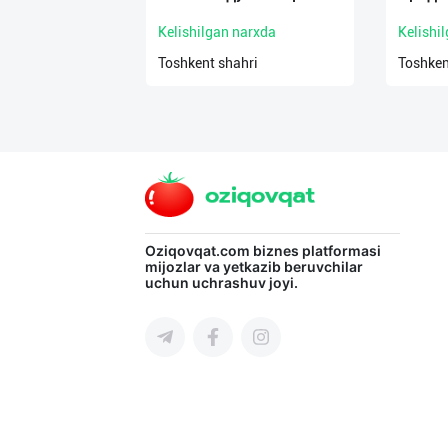
Kelishilgan narxda
Kelishi
Toshkent shahri
Toshken
Oziqovqat.com
biznes platformasi
mijozlar va yetkazib beruvchilar
uchun uchrashuv joyi.