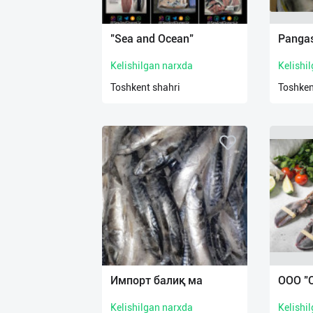
Язык
Личные
"Sea and Ocean"
Pangas
данные
Kelishilgan narxda
Kelishi
Новости
Toshkent shahri
Toshken
2
Чаты
История
реферальных
переходов
Условия
использования
FAQ
Импорт балиқ ма
ООО "
Kelishilgan narxda
Kelishi
О