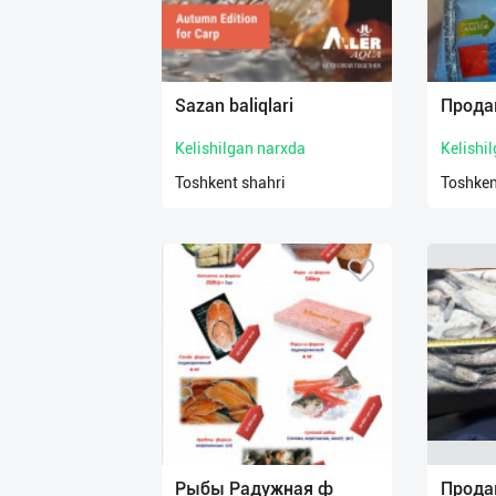
Sazan baliqlari
Прода
Kelishilgan narxda
Kelishi
Toshkent shahri
Toshken
Рыбы Радужная ф
Прода