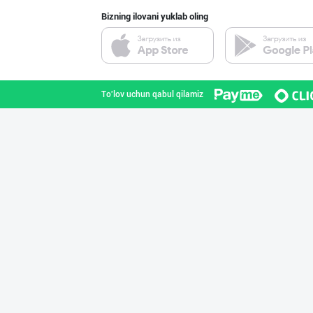
Bizning ilovani yuklab oling
To'lov uchun qabul qilamiz