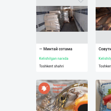
— Минтай сотама
Совут
Kelishilgan narxda
Kelishi
Toshkent shahri
Toshken