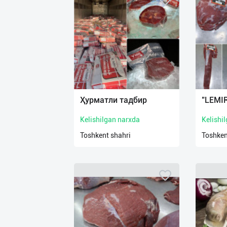
Ҳурматли тадбир
"LEMI
Kelishilgan narxda
Kelishi
Toshkent shahri
Toshken