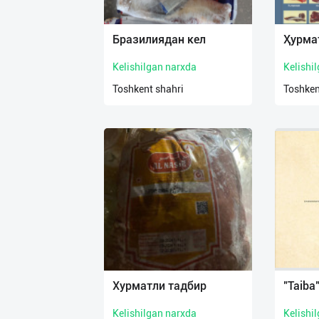
Язык
Личные
Бразилиядан кел
Ҳурма
данные
Kelishilgan narxda
Kelishi
Новости
Toshkent shahri
Toshken
2
Чаты
История
реферальных
переходов
Условия
использования
FAQ
Хурматли тадбир
"Taiba
Kelishilgan narxda
Kelishi
О