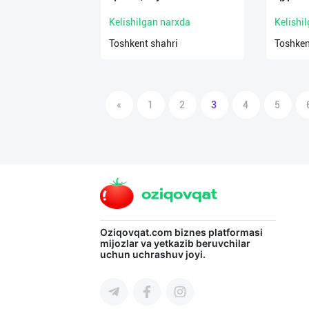
Kelishilgan narxda
Kelishi
Toshkent shahri
Toshken
«
1
2
3
4
5
Oziqovqat.com
biznes platformasi
mijozlar va yetkazib beruvchilar
uchun uchrashuv joyi.