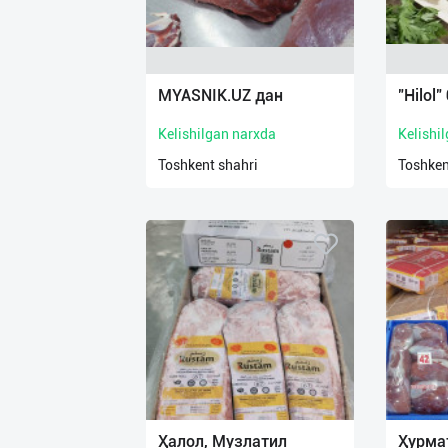
MYASNIK.UZ дан
"Hilol
Kelishilgan narxda
Kelishi
Toshkent shahri
Toshken
Ҳалол, Музлатил
Ҳурма