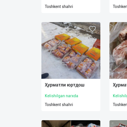
нас
Toshkent shahri
Toshken
Техническая
поддержка
Поделиться
приложением
Выход
о
Ҳурматли юртдош
Ҳурма
Kelishilgan narxda
Kelishi
Toshkent shahri
Toshken