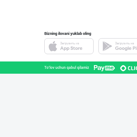
Bizning ilovani yuklab oling
To'lov uchun qabul qilamiz