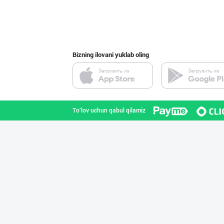
Bizning ilovani yuklab oling
To'lov uchun qabul qilamiz