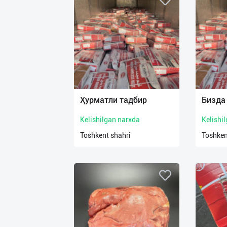
Ҳурматли тадбир
Бизда
Kelishilgan narxda
Kelishi
Toshkent shahri
Toshken