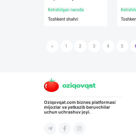
Kelishilgan narxda
Kelishi
Toshkent shahri
Toshken
«
1
2
3
4
5
Oziqovqat.com
biznes platformasi
mijozlar va yetkazib beruvchilar
uchun uchrashuv joyi.