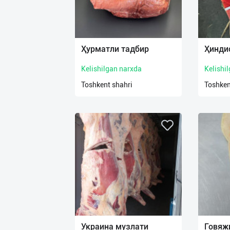
Ҳурматли тадбир
Ҳинди
Kelishilgan narxda
Kelishi
Toshkent shahri
Toshken
Украина музлати
Говяж