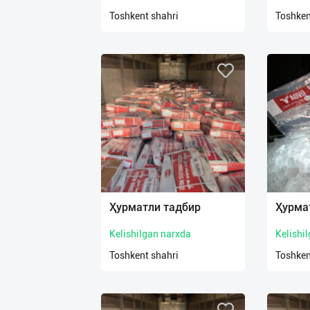
нас
Toshkent shahri
Toshken
Техническая
поддержка
Поделиться
приложением
Выход
о
Ҳурматли тадбир
Ҳурма
Kelishilgan narxda
Kelishi
Toshkent shahri
Toshken