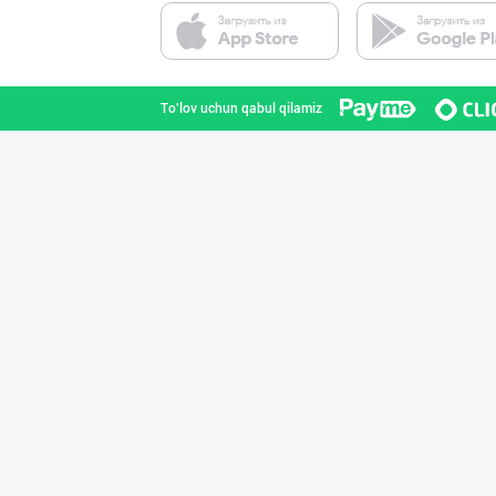
To'lov uchun qabul qilamiz