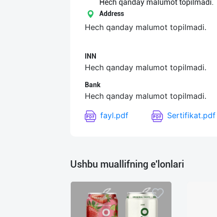
Язык
Hech qanday malumot topilmadi.
Address
Личные
Hech qanday malumot topilmadi.
данные
INN
Новости
Hech qanday malumot topilmadi.
2
Чаты
Bank
Hech qanday malumot topilmadi.
История
fayl.pdf
Sertifikat.pdf
реферальных
переходов
Условия
Ushbu muallifning e'lonlari
использования
FAQ
О