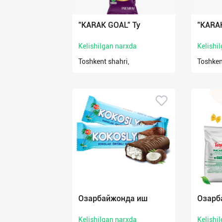
"KARAK GOAL" Ту
"KARAK
Kelishilgan narxda
Kelishi
Toshkent shahri,
Toshken
Озарбайжонда иш
Озарб
Kelishilgan narxda
Kelishi