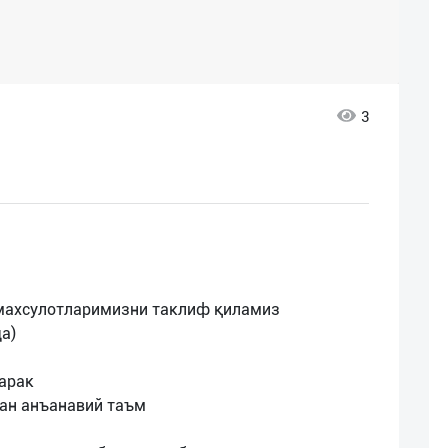
3
 махсулотларимизни таклиф қиламиз
да)
карак
ган анъанавий таъм