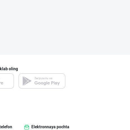
Ўзбекистонда қа
Toshkent shahri
Ҳурматли тадбир
Toshkent shahri
klab oling
Legend Classic
Toshkent shahri
"Baw" бренди ос
telefon
Elektronnaya pochta