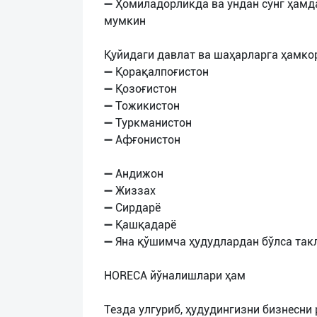
➖ Ҳомиладорликда ва ундан сўнг ҳамд
мумкин
Қуйидаги давлат ва шаҳарларга ҳамк
➖ Қорақалпоғистон
➖ Қозоғистон
➖ Тожикистон
➖ Туркманистон
➖ Афғонистон
➖ Андижон
➖ Жиззах
➖ Сирдарё
➖ Қашқадарё
➖ Яна қўшимча ҳудудлардан бўлса так
HORECA йўналишлари ҳам