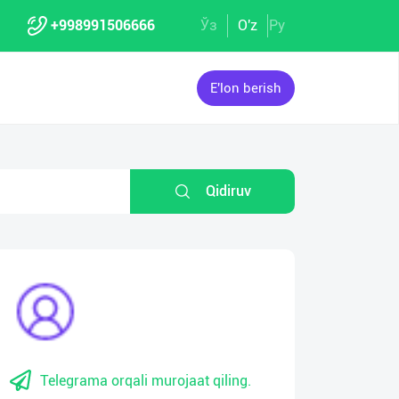
+998991506666
Ўз
O'z
Ру
E'lon berish
Qidiruv
Telegrama orqali murojaat qiling.