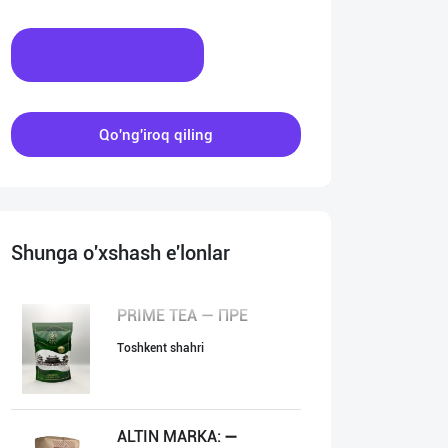
Xabar yozing
Qo'ng'iroq qiling
Shunga o'xshash e'lonlar
PRIME TEA — ПРЕ
Toshkent shahri
ALTIN MARKA: ➖