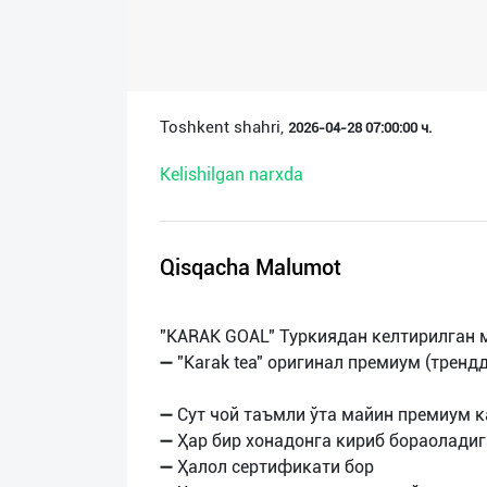
О
нас
Техническая
Toshkent shahri,
2026-04-28 07:00:00 ч.
поддержка
Kelishilgan narxda
Поделиться
приложением
Qisqacha Malumot
Выход
о
"KARAK GOAL" Туркиядан келтирилган
➖ "Karak tea" оригинал премиум (тренд
➖ Сут чой таъмли ўта майин премиум 
➖ Ҳар бир хонадонга кириб бораолади
➖ Ҳалол сертификати бор