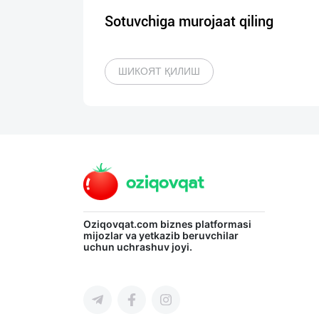
Sotuvchiga murojaat qiling
ШИКОЯТ ҚИЛИШ
Oziqovqat.com
biznes platformasi
mijozlar va yetkazib beruvchilar
uchun uchrashuv joyi.