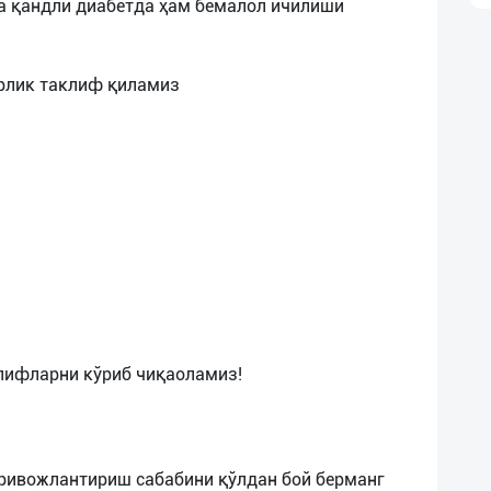
а қандли диабетда ҳам бемалол ичилиши
орлик таклиф қиламиз
лифларни кўриб чиқаоламиз!