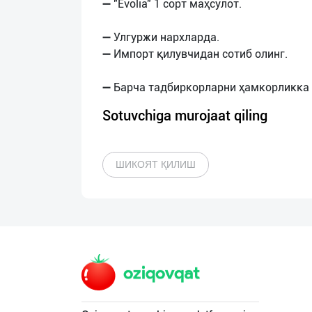
➖ "Evolia" 1 сорт маҳсулот.
➖ Улгуржи нархларда.
➖ Импорт қилувчидан сотиб олинг.
Sotuvchiga murojaat qiling
ШИКОЯТ ҚИЛИШ