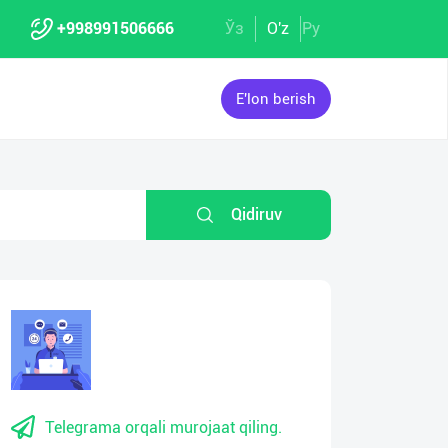
+998991506666
Ўз
O'z
Ру
E'lon berish
Qidiruv
Telegrama orqali murojaat qiling.