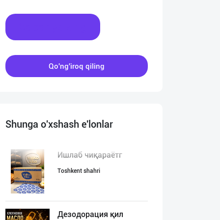
Xabar yozing
Qo'ng'iroq qiling
Shunga o'xshash e'lonlar
Ишлаб чиқараётг
Toshkent shahri
Дезодорация қил