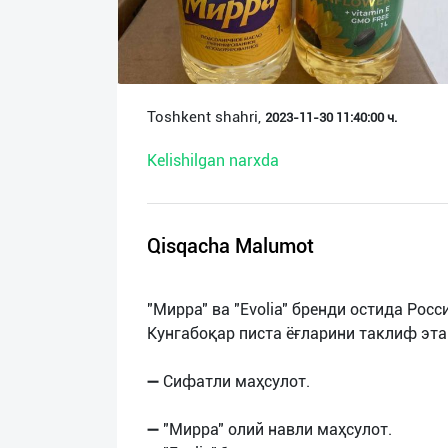
О
нас
Техническая
Toshkent shahri,
2023-11-30 11:40:00 ч.
поддержка
Kelishilgan narxda
Поделиться
приложением
Qisqacha Malumot
Выход
о
"Мирра" ва "Evolia" бренди остида Ро
Кунгабоқар писта ёғларини таклиф эта
➖ Сифатли маҳсулот.
➖ "Мирра" олий навли маҳсулот.