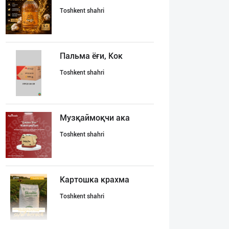
Toshkent shahri
Пальма ёғи, Кок
Toshkent shahri
Музқаймоқчи ака
Toshkent shahri
Картошка крахма
Toshkent shahri