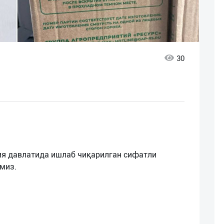
30
ссия давлатида ишлаб чиқарилган сифатли
миз.