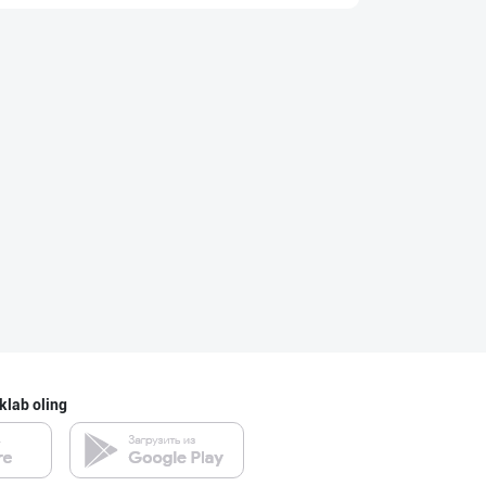
Сифатли Кокос в
Toshkent shahri
Кокос ёғи: ➖ П
Toshkent shahri
Кокос ёғи: ➖ П
Toshkent shahri
klab oling
МЧЖ "Integral I
Toshkent shahri