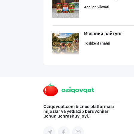
Andijon viloyati
Испания зайтунл
Toshkent shahri
Бозорда талаб ю
Toshkent shahri
"STM" бренди ос
Oziqovqat.com
biznes platformasi
mijozlar va yetkazib beruvchilar
uchun uchrashuv joyi.
Toshkent shahri