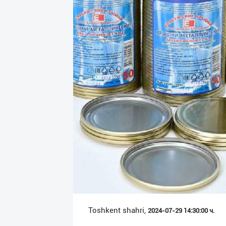
Язык
Личные
данные
Новости
2
Чаты
История
реферальных
переходов
Условия
использования
FAQ
Toshkent shahri,
2024-07-29 14:30:00 ч.
О