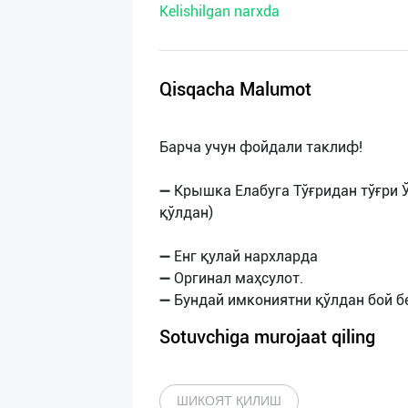
Kelishilgan narxda
нас
Техническая
поддержка
Qisqacha Malumot
Поделиться
Барча учун фойдали таклиф!
приложением
➖ Крышка Елабуга Тўғридан тўғри 
Выход
қўлдан)
о
➖ Енг қулай нархларда
➖ Оргинал маҳсулот.
Sotuvchiga murojaat qiling
ШИКОЯТ ҚИЛИШ