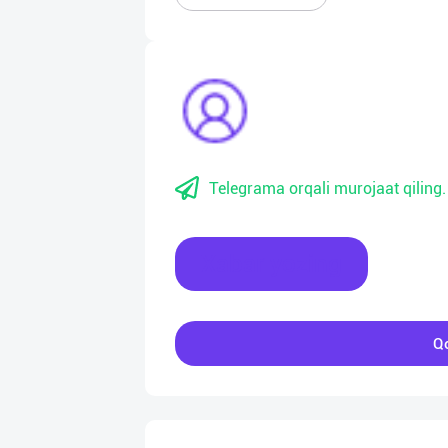
Telegrama orqali murojaat qiling.
Xabar yozing
Qo