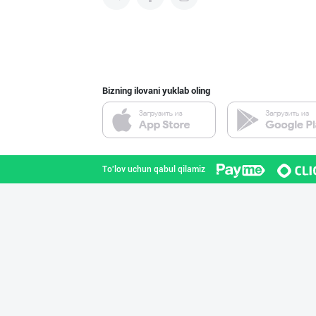
Узум барги сота
Toshkent shahri
Bizning ilovani yuklab oling
Полкангизда сек
Toshkent shahri
To'lov uchun qabul qilamiz
Ўзбекистоннинг
Toshkent shahri
"Abadan" бренди
Toshkent shahri