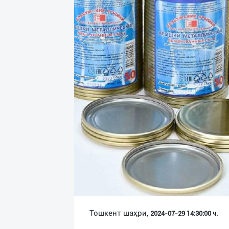
Язык
Личные
данные
Новости
2
Чаты
История
реферальных
переходов
Условия
использования
FAQ
Тошкент шаҳри,
2024-07-29 14:30:00 ч.
О