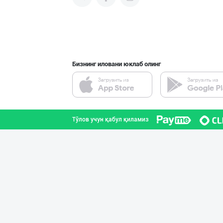
Барча учун бирд
Тошкент шаҳри
Бизнинг иловани юклаб олинг
"STM" бренди ос
Тошкент шаҳри
Тўлов учун қабул қиламиз
Ўзбекистонда иш
Тошкент шаҳри
Полкангизда сек
Тошкент шаҳри