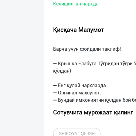
Келишилган нархда
нас
Техническая
поддержка
Қисқача Малумот
Поделиться
Барча учун фойдали таклиф!
приложением
➖ Крышка Елабуга Тўғридан тўғри 
Выход
қўлдан)
о
➖ Енг қулай нархларда
➖ Оргинал маҳсулот.
Сотувчига мурожаат қилинг
SHIKOYAT QILISH