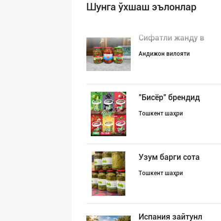
Шунга ўхшаш эълонлар
Сифатли жанду в
Андижон вилояти
"Бисёр" брендид
Тошкент шаҳри
Узум барги сота
Тошкент шаҳри
Испания зайтунл