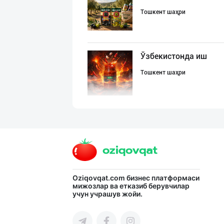
Тошкент шаҳри
Ўзбекистонда иш
Тошкент шаҳри
Ўзбекистоннинг
Тошкент шаҳри
СУПEР АКЦИЯ!
Oziqovqat.com
бизнес платформаси
мижозлар ва етказиб берувчилар
учун учрашув жойи.
Тошкент шаҳри