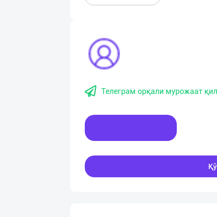
Телеграм орқали мурожаат қил
Хабар ёзинг
Қў