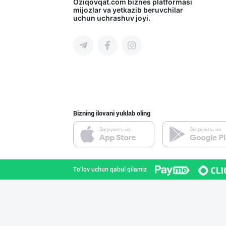
"Gold Teks" тек
Oziqovqat.com
biznes platformasi
mijozlar va yetkazib beruvchilar
uchun uchrashuv joyi.
Toshkent shahri
Хитойдан тўғрид
Toshkent shahri
Bizning ilovani yuklab oling
"AVELLA GROUP"
Toshkent shahri
To'lov uchun qabul qilamiz
Улгуржи харидор
Toshkent shahri