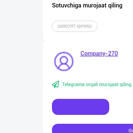
Sotuvchiga murojaat qiling
ШИКОЯТ ҚИЛИШ
Company-270
Telegrama orqali murojaat qiling.
Xabar yozing
Qo