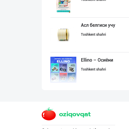
Асл белгиси учу
Toshkent shahri
Ellino – Осиёни
Toshkent shahri
Гигиеник восита
Toshkent shahri