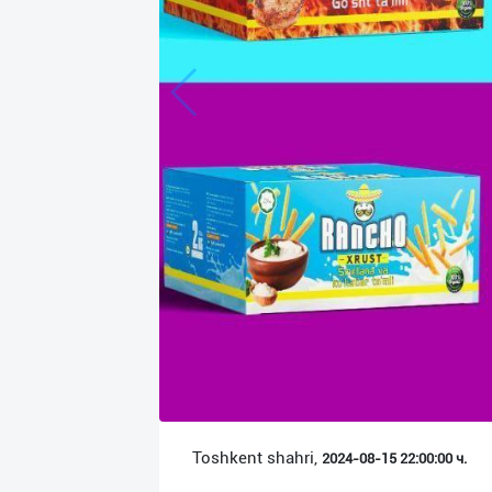
Язык
Личные
данные
Новости
2
Чаты
История
реферальных
переходов
Условия
использования
FAQ
Toshkent shahri,
2024-08-15 22:00:00 ч.
О