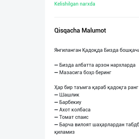
Kelishilgan narxda
нас
Техническая
поддержка
Qisqacha Malumot
Поделиться
Янгиланган Қадоқда Бизда бошқач
приложением
➖ Бизда албатта арзон нархларда
Выход
➖ Мазасига боҳо беринг
о
Ҳар бир таъмга қараб қадоқга ранг
➖ Шашлик
➖ Барбекиу
➖ Ахот колбаса
➖ Томат спаис
➖ Барча вилоят шаҳарлардан табд