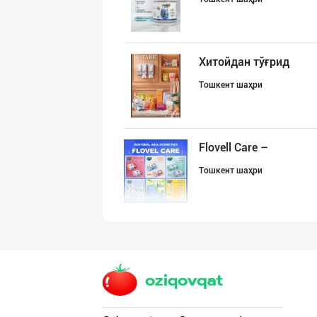
Хитойдан тўғрид
Тошкент шаҳри
Flovell Care –
Тошкент шаҳри
Ищем дистрибьют
Тошкент шаҳри