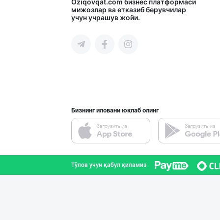
Гигиеник восита
Oziqovqat.com
бизнес платформаси
мижозлар ва етказиб берувчилар
учун учрашув жойи.
Тошкент шаҳри
Ўзбекистон иқли
Тошкент шаҳри
Бизнинг иловани юклаб олинг
"COLDENT" дан я
Самарқанд вилояти
Тўлов учун қабул қиламиз
Оптом ёки чакан
Тошкент шаҳри