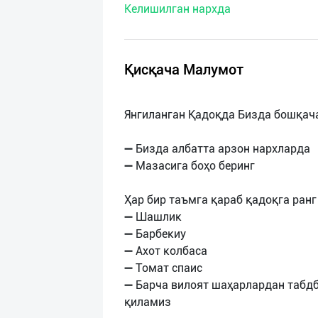
Келишилган нархда
нас
Техническая
поддержка
Қисқача Малумот
Поделиться
Янгиланган Қадоқда Бизда бошқач
приложением
➖ Бизда албатта арзон нархларда
Выход
➖ Мазасига боҳо беринг
о
Ҳар бир таъмга қараб қадоқга ранг
➖ Шашлик
➖ Барбекиу
➖ Ахот колбаса
➖ Томат спаис
➖ Барча вилоят шаҳарлардан табд