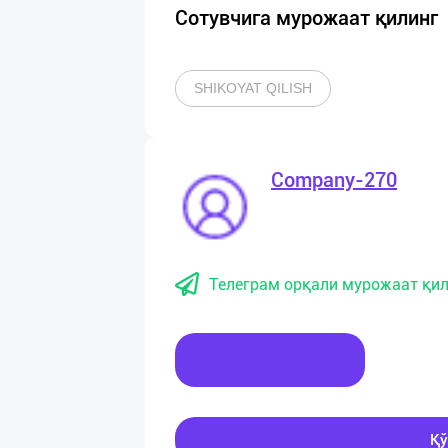
Сотувчига мурожаат қилинг
SHIKOYAT QILISH
Company-270
Телеграм орқали мурожаат қил
Хабар ёзинг
Қў