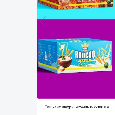
Язык
Личные
данные
Новости
2
Чаты
История
реферальных
переходов
Условия
использования
FAQ
Тошкент шаҳри,
2024-08-15 22:00:00 ч.
О