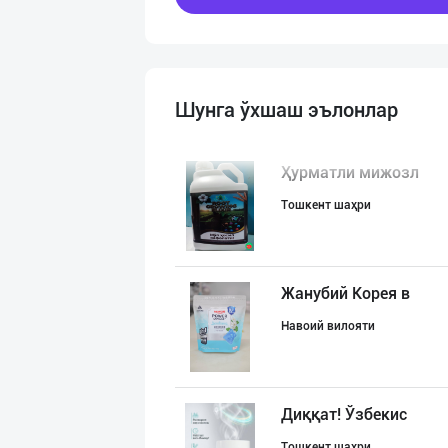
Шунга ўхшаш эълонлар
Ҳурматли мижозл
Тошкент шаҳри
Жанубий Корея в
Навоий вилояти
Диққат! Ўзбекис
Тошкент шаҳри