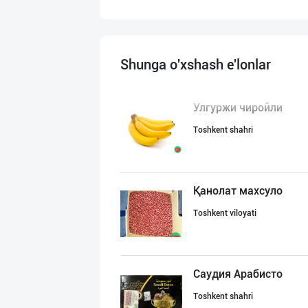
Shunga o'xshash e'lonlar
Улгуржи чиройли
Toshkent shahri
Қанолат махсуло
Toshkent viloyati
Саудия Арабисто
Toshkent shahri