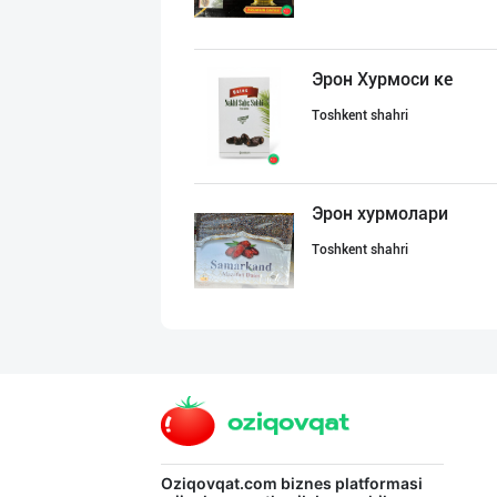
Эрон Хурмоси ке
Toshkent shahri
Эрон хурмолари
Toshkent shahri
"Euro Food Trad
Toshkent shahri
Рамазон яқин!
Oziqovqat.com
biznes platformasi