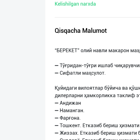
Kelishilgan narxda
нас
Техническая
поддержка
Qisqacha Malumot
Поделиться
“БЕРЕКЕТ” олий навли макарон маҳ
приложением
➖ Тўғридан-тўғри ишлаб чиқарувчин
Выход
➖ Сифатли маҳсулот.
о
Қуйидаги вилоятлар бўйича ва қўш
дилерларни ҳамкорликка таклиф э
➖ Андижан
➖ Наманган.
➖ Фарғона.
➖ Тошкент. Етказиб бериш ҳизмати 
➖ Жиззах. Етказиб бериш ҳизмати 