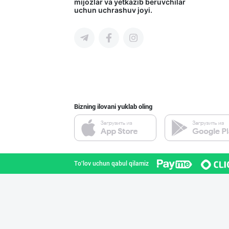
mijozlar va yetkazib beruvchilar
uchun uchrashuv joyi.
Toshkent shahri
Ҳақиқий ош учун
Toshkent shahri
Bizning ilovani yuklab oling
Ҳурматли тадбир
Toshkent viloyati
To'lov uchun qabul qilamiz
Саудия Арабисто
Toshkent shahri