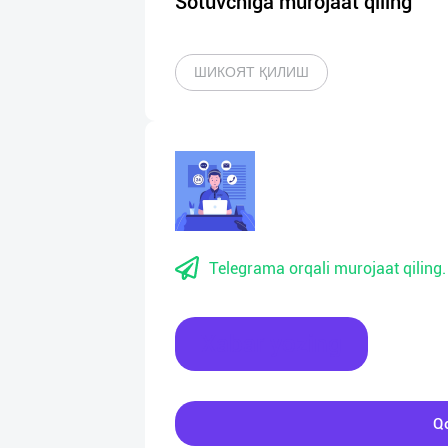
Sotuvchiga murojaat qiling
ШИКОЯТ ҚИЛИШ
Telegrama orqali murojaat qiling.
Xabar yozing
Qo