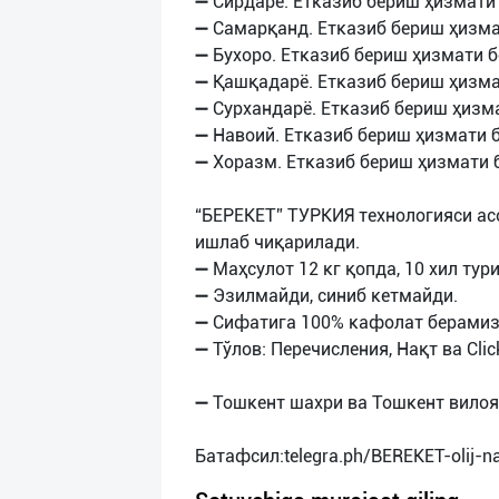
➖ Сирдарё. Етказиб бериш ҳизмати 
➖ Самарқанд. Етказиб бериш ҳизма
➖ Бухоро. Етказиб бериш ҳизмати б
➖ Қашқадарё. Етказиб бериш ҳизма
➖ Сурхандарё. Етказиб бериш ҳизма
➖ Навоий. Етказиб бериш ҳизмати б
➖ Хоразм. Етказиб бериш ҳизмати 
“БЕРЕКЕТ” ТУРКИЯ технологияси ас
ишлаб чиқарилади.
➖ Маҳсулот 12 кг қопда, 10 хил тур
➖ Эзилмайди, синиб кетмайди.
➖ Сифатига 100% кафолат берамиз
➖ Тўлов: Перечисления, Нақт ва Clic
➖ Тошкент шахри ва Тошкент вилоя