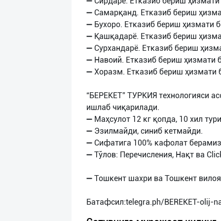
➖ Сирдарё. Етказиб бериш ҳизмати 
➖ Самарқанд. Етказиб бериш ҳизма
➖ Бухоро. Етказиб бериш ҳизмати б
➖ Қашқадарё. Етказиб бериш ҳизма
➖ Сурхандарё. Етказиб бериш ҳизма
➖ Навоий. Етказиб бериш ҳизмати б
➖ Хоразм. Етказиб бериш ҳизмати 
“БЕРЕКЕТ” ТУРКИЯ технологияси ас
ишлаб чиқарилади.
➖ Маҳсулот 12 кг қопда, 10 хил тур
➖ Эзилмайди, синиб кетмайди.
➖ Сифатига 100% кафолат берамиз
➖ Тўлов: Перечисления, Нақт ва Clic
➖ Тошкент шахри ва Тошкент вилоя