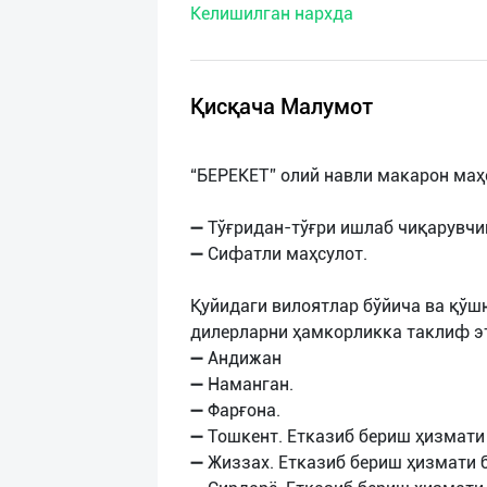
Келишилган нархда
нас
Техническая
поддержка
Қисқача Малумот
Поделиться
“БЕРЕКЕТ” олий навли макарон маҳ
приложением
➖ Тўғридан-тўғри ишлаб чиқарувчин
Выход
➖ Сифатли маҳсулот.
о
Қуйидаги вилоятлар бўйича ва қўш
дилерларни ҳамкорликка таклиф э
➖ Андижан
➖ Наманган.
➖ Фарғона.
➖ Тошкент. Етказиб бериш ҳизмати 
➖ Жиззах. Етказиб бериш ҳизмати 