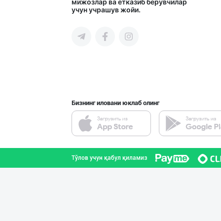
мижозлар ва етказиб берувчилар
учун учрашув жойи.
Тошкент шаҳри
Саудия Арабисто
Тошкент шаҳри
Бизнинг иловани юклаб олинг
Қанолат махсуло
Тошкент вилояти
Тўлов учун қабул қиламиз
Ҳиндистон олий
Тошкент шаҳри