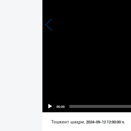
Язык
Личные
данные
Новости
2
Чаты
История
реферальных
переходов
Условия
использования
00:00
FAQ
Тошкент шаҳри,
2024-09-12 12:00:00 ч.
О