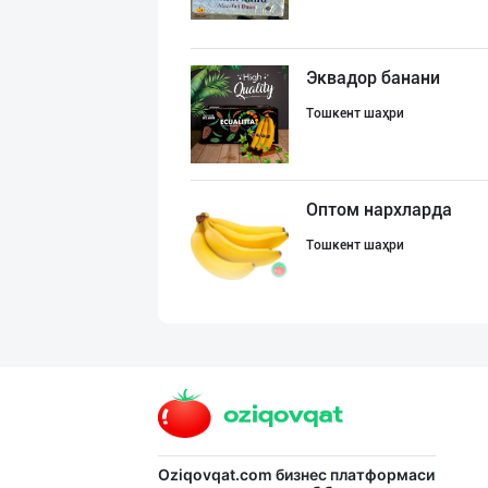
Эквадор банани
Тошкент шаҳри
Оптом нархларда
Тошкент шаҳри
Саудия Арабисто
Тошкент шаҳри
"Euro Food Trad
Oziqovqat.com
бизнес платформаси