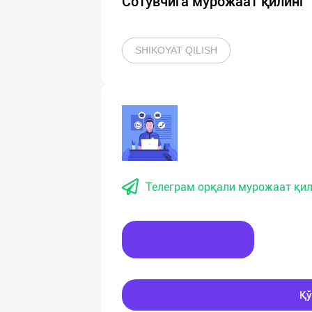
Сотувчига мурожаат қилинг
SHIKOYAT QILISH
Телеграм орқали мурожаат қил
Хабар ёзинг
Қў