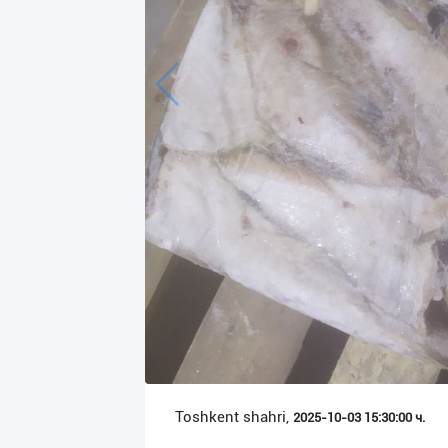
Язык
Личные
данные
Новости
2
Чаты
История
реферальных
переходов
Условия
использования
FAQ
Toshkent shahri,
2025-10-03 15:30:00 ч.
О