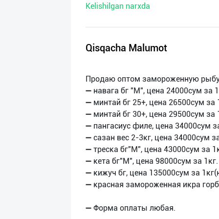
Kelishilgan narxda
нас
Техническая
поддержка
Qisqacha Malumot
Поделиться
Продаю оптом замороженную рыбу
приложением
➖ навага бг "М", цена 24000сум за 1
➖ минтай бг 25+, цена 26500сум за 
Выход
➖ минтай бг 30+, цена 29500сум за 
о
➖ пангасиус филе, цена 34000сум за
➖ сазан вес 2-3кг, цена 34000сум за
➖ треска бг"М", цена 43000сум за 1к
➖ кета бг"М", цена 98000сум за 1кг.
➖ кижуч бг, цена 135000сум за 1кг(
➖ красная замороженная икра горбу