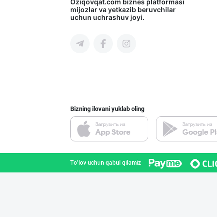
Продам замороже
Oziqovqat.com
biznes platformasi
mijozlar va yetkazib beruvchilar
uchun uchrashuv joyi.
Toshkent shahri
"AB FOOD" фирма
Toshkent shahri
Bizning ilovani yuklab oling
Продаю замороже
Toshkent shahri
To'lov uchun qabul qilamiz
Продаю замороже
Toshkent shahri