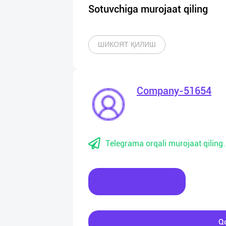
Sotuvchiga murojaat qiling
ШИКОЯТ ҚИЛИШ
Company-51654
Telegrama orqali murojaat qiling.
Xabar yozing
Qo