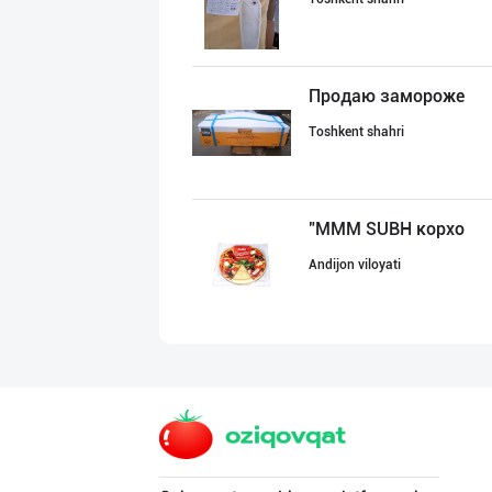
Продаю замороже
Toshkent shahri
"MMM SUBH корхо
Andijon viloyati
"Hilol" ва "Mae
Toshkent shahri