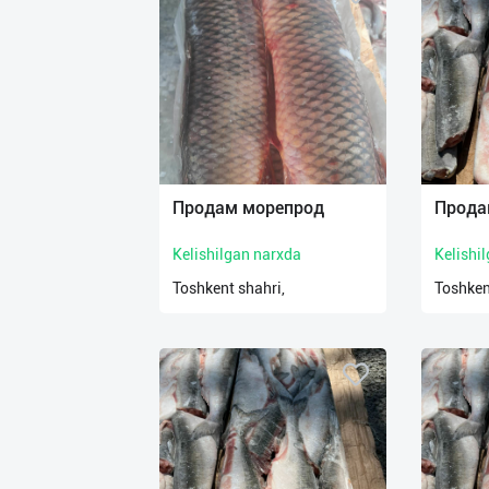
Продам морепрод
Прода
Kelishilgan narxda
Kelishi
Toshkent shahri,
Toshken