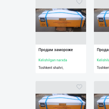
Продам замороже
Прода
Kelishilgan narxda
Kelishi
Toshkent shahri,
Toshken