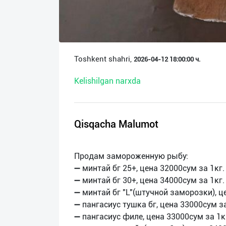
О
нас
Техническая
Toshkent shahri,
2026-04-12 18:00:00 ч.
поддержка
Kelishilgan narxda
Поделиться
приложением
Qisqacha Malumot
Выход
о
Продам замороженную рыбу:
➖ минтай бг 25+, цена 32000сум за 1кг.
➖ минтай бг 30+, цена 34000сум за 1кг.
➖ минтай бг "L"(штучной заморозки), ц
➖ пангасиус тушка бг, цена 33000сум за
➖ пангасиус филе, цена 33000сум за 1к