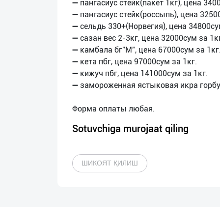
➖ пангасиус стейк(пакет 1кг), цена 340
➖ пангасиус стейк(россыпь), цена 32500
➖ сельдь 330+(Норвегия), цена 34800су
➖ сазан вес 2-3кг, цена 32000сум за 1к
➖ камбала бг"М", цена 67000сум за 1кг
➖ кета пбг, цена 97000сум за 1кг.
➖ кижуч пбг, цена 141000сум за 1кг.
➖ замороженная ястыковая икра горбуш
Sotuvchiga murojaat qiling
ШИКОЯТ ҚИЛИШ