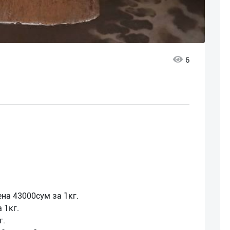
6
ена 43000сум за 1кг.
 1кг.
г.