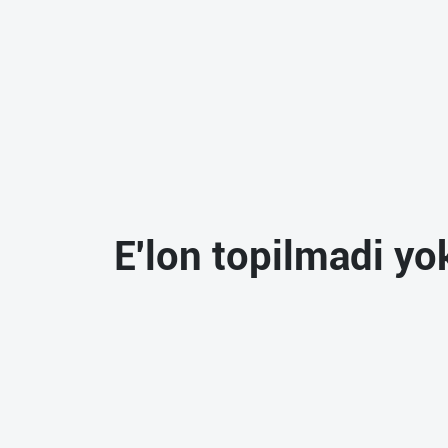
нас
Техническая
поддержка
Поделиться
приложением
Выход
о
E'lon topilmadi yok