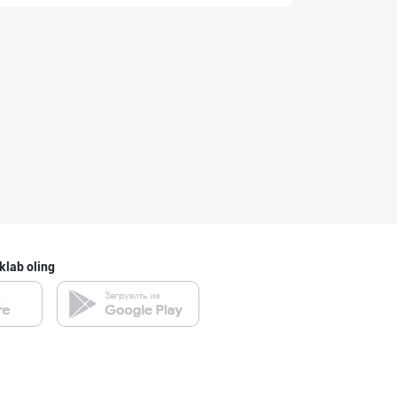
"Наманган болаж
Namangan viloyati
Сут 3.2 % ёғли
Qirg'iziston
"Ilma" бренди о
klab oling
Toshkent shahri
Сифатли қуюлтир
Farg'ona viloyati