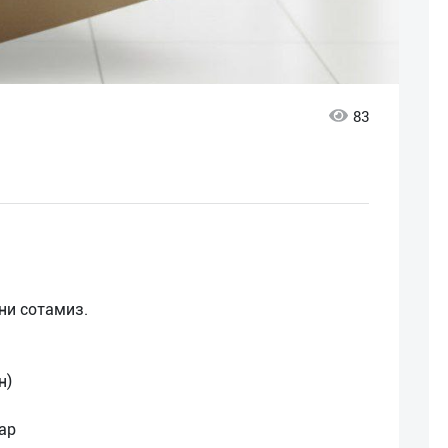
83
ни сотамиз.
н)
ар