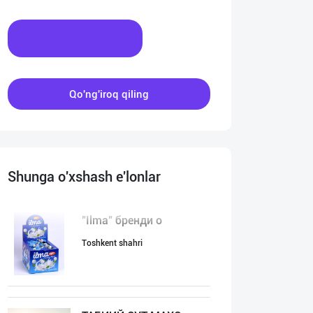
Xabar yozing
Qo'ng'iroq qiling
Shunga o'xshash e'lonlar
"Ilma" бренди о
Toshkent shahri