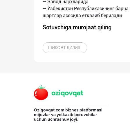
➖ Завод нархларида
➖ Ўзбекистон Республикасининг барча
Sotuvchiga murojaat qiling
ШИКОЯТ ҚИЛИШ
Oziqovqat.com
biznes platformasi
mijozlar va yetkazib beruvchilar
uchun uchrashuv joyi.