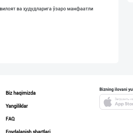
 вилоят ва ҳудудларига ўзаро манфаатли
Bizning ilovani yu
Biz haqimizda
Yangiliklar
FAQ
Foydalanish shartlari