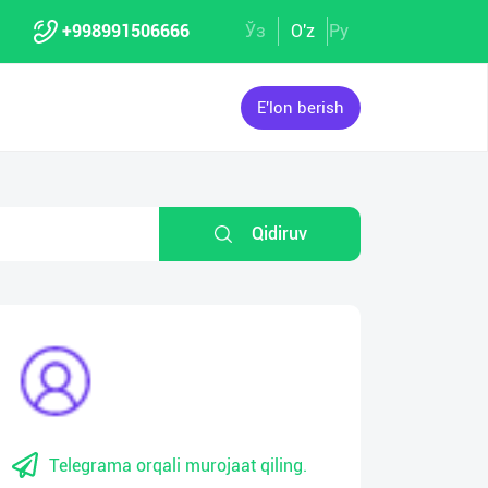
+998991506666
Ўз
O'z
Ру
E'lon berish
Qidiruv
Telegrama orqali murojaat qiling.