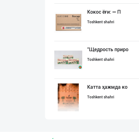
Кокос ёғи: ➖ П
Toshkent shahri
"Щедрость приро
Toshkent shahri
Катта ҳажмда ко
Toshkent shahri
"MYLAÝYM" — уйд
Turkmaniston