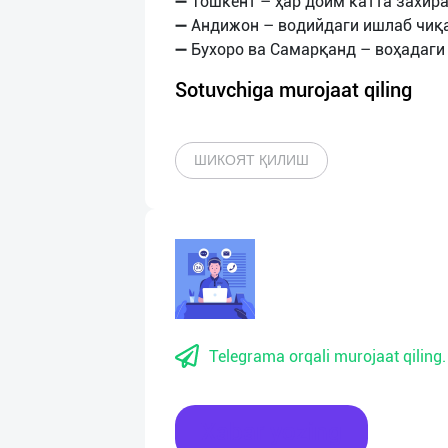
➖ Тошкент – ҳар доим катта захира
➖ Андижон – водийдаги ишлаб чиқа
Sotuvchiga murojaat qiling
ШИКОЯТ ҚИЛИШ
Telegrama orqali murojaat qiling.
Xabar yozing