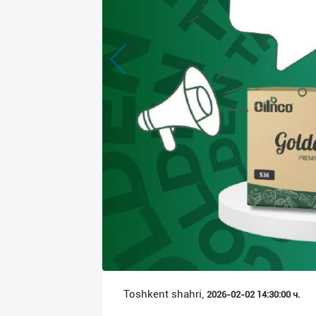
Язык
Личные
данные
Новости
2
Чаты
История
реферальных
переходов
Условия
использования
FAQ
Toshkent shahri,
2026-02-02 14:30:00 ч.
О