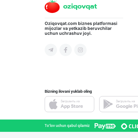
"Щедрость приро
Oziqovqat.com
biznes platformasi
mijozlar va yetkazib beruvchilar
uchun uchrashuv joyi.
Toshkent shahri
Дезодорация қил
Toshkent shahri
Bizning ilovani yuklab oling
Ишлаб чиқараётг
Toshkent shahri
To'lov uchun qabul qilamiz
"Mega Semichka"