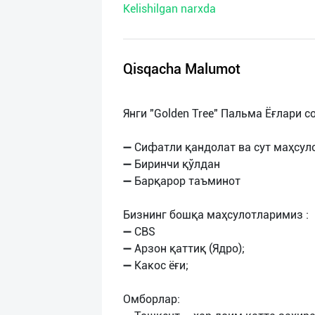
Kelishilgan narxda
нас
Техническая
поддержка
Qisqacha Malumot
Поделиться
Янги "Golden Tree" Пальма Ёғлари с
приложением
➖ Сифатли қандолат ва сут маҳсул
Выход
➖ Биринчи қўлдан
о
➖ Барқарор таъминот
Бизнинг бошқа маҳсулотларимиз :
➖ CBS
➖ Арзон қаттиқ (Ядро);
➖ Какос ёғи;
Омборлар: