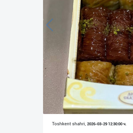
Язык
Личные
данные
Новости
2
Чаты
История
реферальных
переходов
Условия
использования
FAQ
Toshkent shahri,
2026-03-29 12:30:00 ч.
О