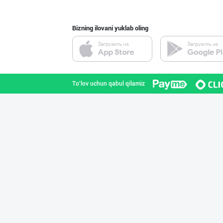
Bizning ilovani yuklab oling
ДУНЁНИНГ ЭНГ ЯХ
Toshkent shahri
To'lov uchun qabul qilamiz
"Bonella" ва "B
Toshkent shahri
RISOLA ONA — OS
Namangan viloyati
Шоколад мавсуми