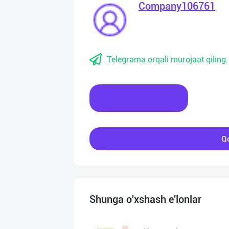
Company106761
Telegrama orqali murojaat qiling.
Xabar yozing
Qo
Shunga o'xshash e'lonlar