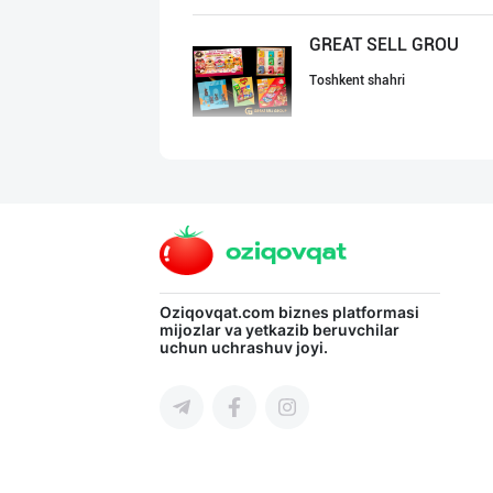
GREAT SELL GROU
Toshkent shahri
"KUKSUBOSS", "К
Toshkent shahri
"LOLLI POP", "T
Oziqovqat.com
biznes platformasi
mijozlar va yetkazib beruvchilar
uchun uchrashuv joyi.
Toshkent shahri
"Bonella" ва "B
Toshkent shahri