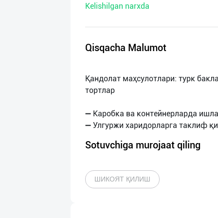
Kelishilgan narxda
нас
Техническая
поддержка
Qisqacha Malumot
Поделиться
Қандолат маҳсулотлари: турк бакла
приложением
тортлар
Выход
➖ Каробка ва контейнерларда ишл
о
Sotuvchiga murojaat qiling
ШИКОЯТ ҚИЛИШ