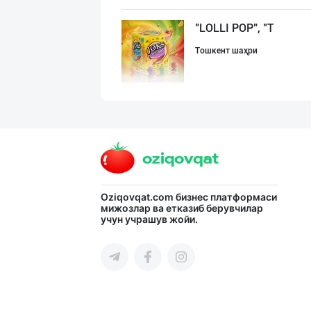
"LOLLI POP", "T
Тошкент шаҳри
Шоколад мавсуми
Тошкент шаҳри
Ищем официальны
Oziqovqat.com
бизнес платформаси
мижозлар ва етказиб берувчилар
учун учрашув жойи.
Тошкент шаҳри
RISOLA ONA — OS
Наманган вилояти