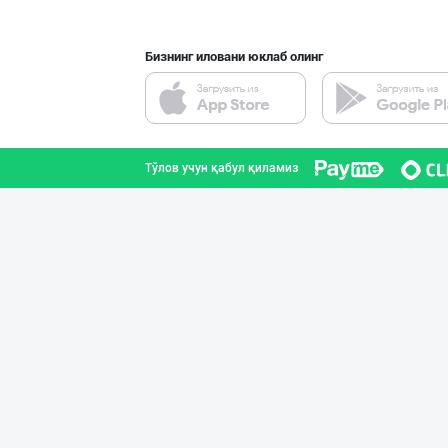
Бизнинг иловани юклаб олинг
Савдосини оширм
Тошкент шаҳри
Тўлов учун қабул қиламиз
"Нур Асал" брен
Тошкент шаҳри
"Bonella" ва "B
Тошкент шаҳри
"RIKKO TOYS" —