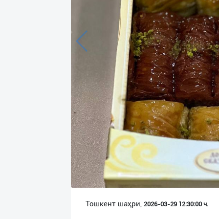
Язык
Личные
данные
Новости
2
Чаты
История
реферальных
переходов
Условия
использования
FAQ
Тошкент шаҳри,
2026-03-29 12:30:00 ч.
О