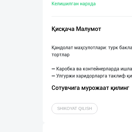
Келишилган нархда
нас
Техническая
поддержка
Қисқача Малумот
Поделиться
Қандолат маҳсулотлари: турк бакла
приложением
тортлар
Выход
➖ Каробка ва контейнерларда ишл
о
Сотувчига мурожаат қилинг
SHIKOYAT QILISH