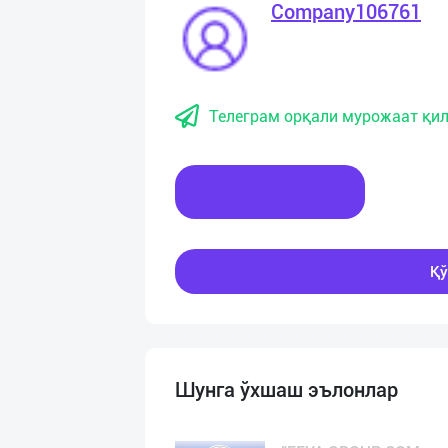
Company106761
Телеграм орқали мурожаат қил
Хабар ёзинг
Қў
Шунга ўхшаш эълонлар