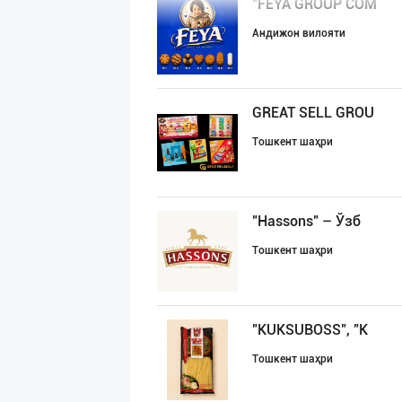
"FEYA GROUP COM
Андижон вилояти
GREAT SELL GROU
Тошкент шаҳри
"Hassons" – Ўзб
Тошкент шаҳри
"KUKSUBOSS", "К
Тошкент шаҳри