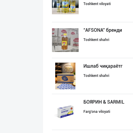
Toshkent viloyati
“AFSONA” бренди
Toshkent shahri
Ишлаб чиқараётг
Toshkent shahri
БОЯРИН & SARMIL
Farg'ona viloyati