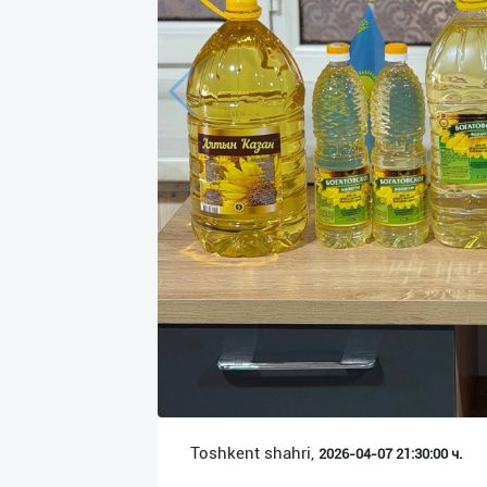
Язык
Личные
данные
Новости
2
Чаты
История
реферальных
переходов
Условия
использования
FAQ
Toshkent shahri,
2026-04-07 21:30:00 ч.
О