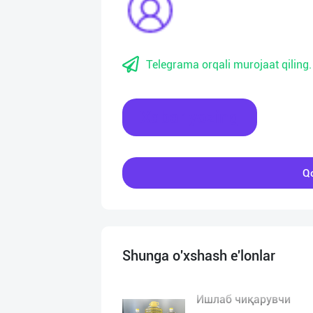
Telegrama orqali murojaat qiling.
Xabar yozing
Qo
Shunga o'xshash e'lonlar
Ишлаб чиқарувчи