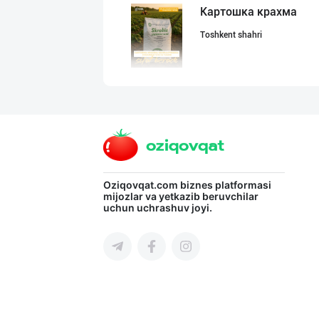
Картошка крахма
Toshkent shahri
Кокос ёғи: ➖ П
Toshkent shahri
Сифатли Кокос в
Oziqovqat.com
biznes platformasi
mijozlar va yetkazib beruvchilar
uchun uchrashuv joyi.
Toshkent shahri
"MYLAÝYM" — уйд
Turkmaniston