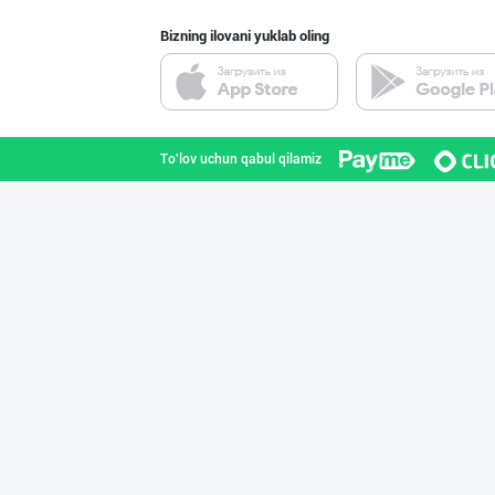
Bizning ilovani yuklab oling
"Щедрость приро
Toshkent shahri
To'lov uchun qabul qilamiz
МЧЖ "Integral I
Toshkent shahri
Пальма ёғи, Кок
Toshkent shahri
Кокос ёғи: ➖ П