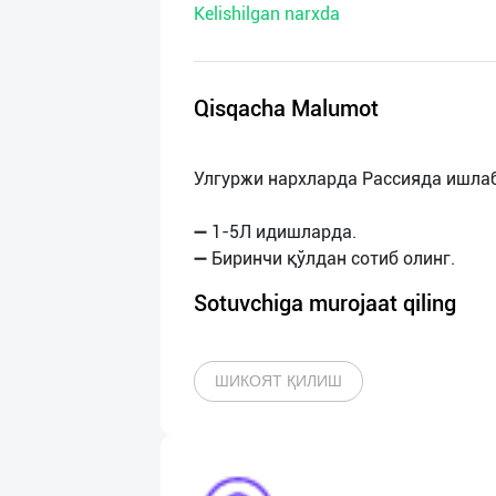
Kelishilgan narxda
нас
Техническая
поддержка
Qisqacha Malumot
Поделиться
Улгуржи нархларда Рассияда ишлаб
приложением
➖ 1-5Л идишларда.
Выход
о
Sotuvchiga murojaat qiling
ШИКОЯТ ҚИЛИШ