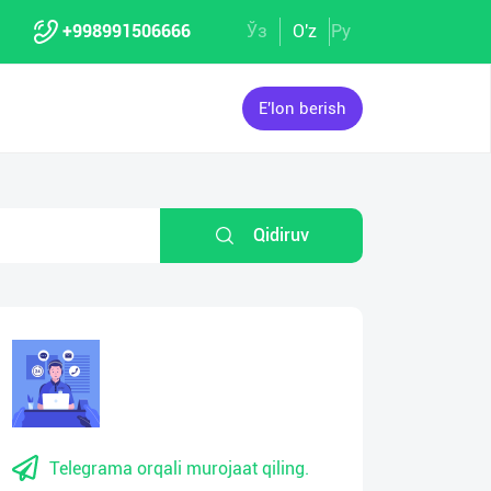
+998991506666
Ўз
O'z
Ру
E'lon berish
Qidiruv
Telegrama orqali murojaat qiling.