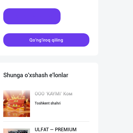
Xabar yozing
Qo'ng'iroq qiling
Shunga o'xshash e'lonlar
ООО ‘KAYMI’ Ком
Toshkent shahri
ULFAT — PREMIUM