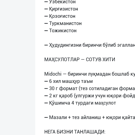
➖ Ўзбекистон
➖ Қирғизистон
➖ Қозоғистон
➖ Туркманистон
➖ Тожикистон
➖ Ҳудудингизни биринчи бўлиб эгаллан
МАҲСУЛОТЛАР — СОТУВ ХИТИ
Midochi — биринчи луқмадан бошлаб ку
➖ 6 хил машҳур таъм
➖ 30 г формат (тез сотиладиган форма
➖ 2 кг қароб (улгуржи учун юқори фойд
➖ Қўшимча 4 турдаги маҳсулот
➖ Мазали + тез айланиш + юқори қайта
НЕГА БИЗНИ ТАНЛАШАДИ: