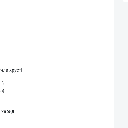
г!
чли хруст!
т)
а)
 харид