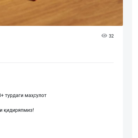
32
8+ турдаги маҳсулот
и қидиряпмиз!