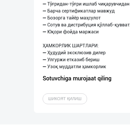
➖ Тўғридан-тўғри ишлаб чиқарувчидан
➖ Барча сертификатлар мавжуд
➖ Бозорга тайёр маҳсулот
➖ Сотув ва дистрибуция қўллаб-қувва
➖ Юқори фойда маржаси
ҲАМКОРЛИК ШАРТЛАРИ:
➖ Ҳудудий эксклюзив дилер
➖ Улгуржи етказиб бериш
Sotuvchiga murojaat qiling
ШИКОЯТ ҚИЛИШ