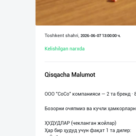
О
нас
Техническая
Toshkent shahri,
2026-06-07 13:00:00 ч.
поддержка
Kelishilgan narxda
Поделиться
приложением
Qisqacha Malumot
Выход
о
ООО "CoCo" компанияси — 2 та бренд · 
Бозорни очяпмиз ва кучли ҳамкорларн
ҲУДУДЛАР (чекланган жойлар)
Ҳар бир ҳудуд учун фақат 1 та дилер: