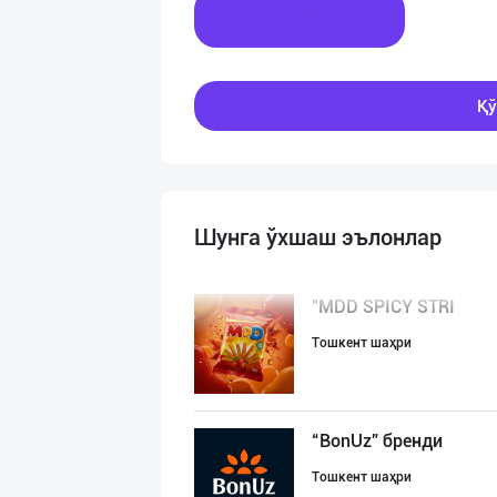
Хабар ёзинг
Қў
Шунга ўхшаш эълонлар
"MDD SPICY STRI
Тошкент шаҳри
“BonUz” бренди
Тошкент шаҳри