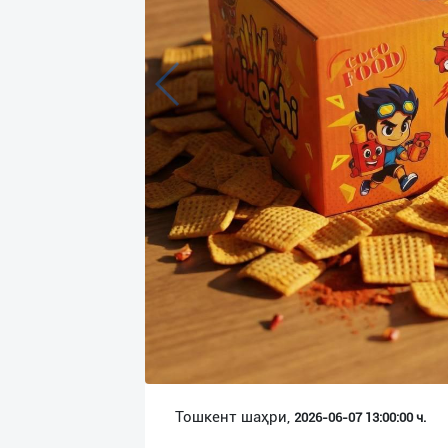
Язык
Личные
данные
Новости
2
Чаты
История
реферальных
переходов
Условия
использования
FAQ
Тошкент шаҳри,
2026-06-07 13:00:00 ч.
О