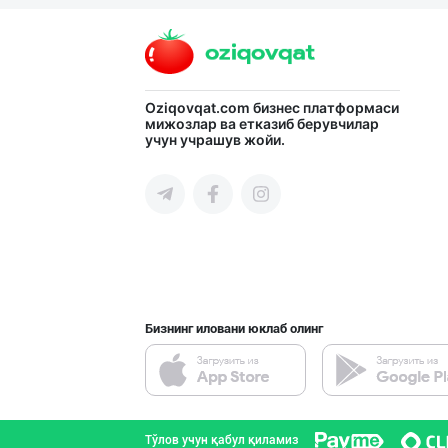
Самарқанд вилояти
"MDD SPICY STRI
Oziqovqat.com
бизнес платформаси
мижозлар ва етказиб берувчилар
учун учрашув жойи.
Тошкент шаҳри
Ҳурматли тадбир
Самарқанд вилояти
Бизнинг иловани юклаб олинг
Семичкани сифат
Тошкент шаҳри
Тўлов учун қабул қиламиз