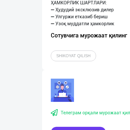
ҲАМКОРЛИК ШАРТЛАРИ:
➖ Ҳудудий эксклюзив дилер
➖ Улгуржи етказиб бериш
Сотувчига мурожаат қилинг
SHIKOYAT QILISH
Телеграм орқали мурожаат қил