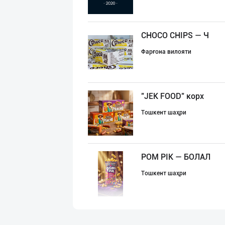
CHOCO CHIPS — Ч
Фарғона вилояти
"JEK FOOD" корх
Тошкент шаҳри
POM PIK — БОЛАЛ
Тошкент шаҳри
"SuxoGrand" бре