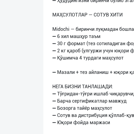
➖ Ҳудудингизни биринчи бўлиб эгал
МАҲСУЛОТЛАР — СОТУВ ХИТИ
Midochi — биринчи луқмадан бошлаб
➖ 6 хил машҳур таъм
➖ 30 г формат (тез сотиладиган фо
➖ 2 кг қароб (улгуржи учун юқори 
➖ Қўшимча 4 турдаги маҳсулот
➖ Мазали + тез айланиш + юқори қ
НЕГА БИЗНИ ТАНЛАШАДИ:
➖ Тўғридан-тўғри ишлаб чиқарувч
➖ Барча сертификатлар мавжуд
➖ Бозорга тайёр маҳсулот
➖ Сотув ва дистрибуция қўллаб-қу
➖ Юқори фойда маржаси