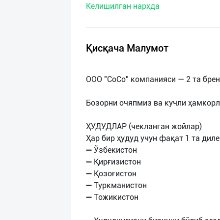
Келишилган нархда
нас
Техническая
поддержка
Қисқача Малумот
Поделиться
ООО "CoCo" компанияси — 2 та брен
приложением
Бозорни очяпмиз ва кучли ҳамкор
Выход
о
ҲУДУДЛАР (чекланган жойлар)
Ҳар бир ҳудуд учун фақат 1 та диле
➖ Ўзбекистон
➖ Қирғизистон
➖ Қозоғистон
➖ Туркманистон
➖ Тожикистон