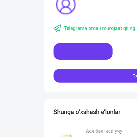
Telegrama orqali murojaat qiling.
Xabar yozing
Qo
Shunga o'xshash e'lonlar
Асл белгиси учу