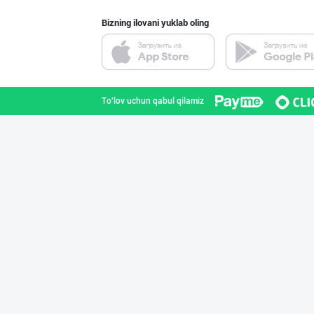
Bizning ilovani yuklab oling
PREDO брендинин
Toshkent shahri
To'lov uchun qabul qilamiz
Ҳурматли тадбир
Toshkent shahri
Guldon Sharq In
Toshkent shahri
Оптом ёки чакан