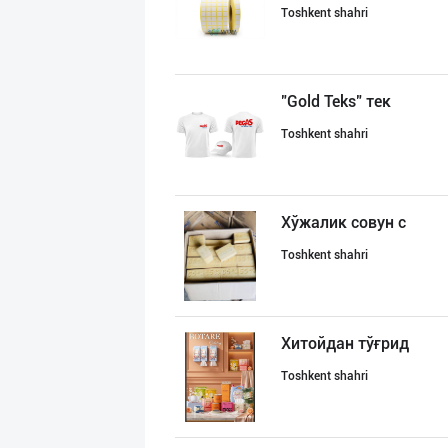
Toshkent shahri
"Gold Teks" тек
Toshkent shahri
Хўжалик совун с
Toshkent shahri
Хитойдан тўғрид
Toshkent shahri