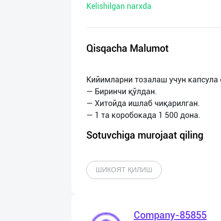
Kelishilgan narxda
нас
Техническая
поддержка
Qisqacha Malumot
Поделиться
Кийимларни тозалаш учун капсула 
приложением
— Биринчи қўлдан.
— Хитойда ишлаб чиқарилган.
Выход
о
Sotuvchiga murojaat qiling
ШИКОЯТ ҚИЛИШ
Company-85855