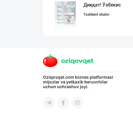
Диққат! Ўзбекис
Toshkent shahri
Жанубий Корея в
Navoiy viloyati
Гигиеник восита
Oziqovqat.com
biznes platformasi
mijozlar va yetkazib beruvchilar
uchun uchrashuv joyi.
Toshkent shahri
Ишлаб чиқариш у
Toshkent viloyati