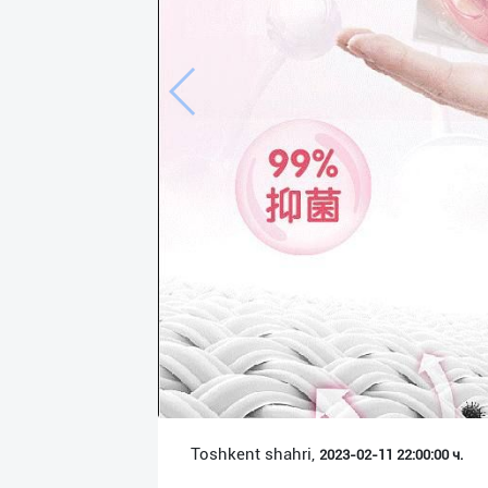
Язык
Личные
данные
Новости
2
Чаты
История
реферальных
переходов
Условия
использования
FAQ
Toshkent shahri,
2023-02-11 22:00:00 ч.
О