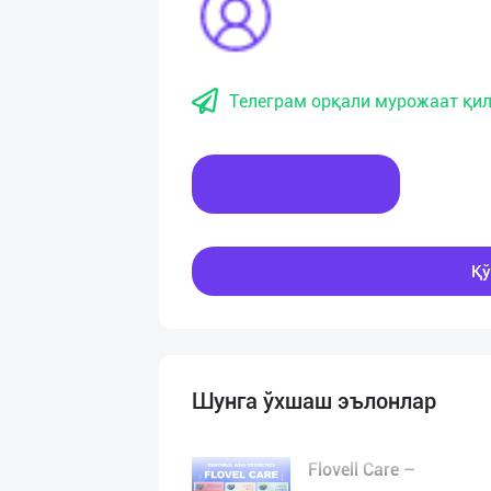
Телеграм орқали мурожаат қил
Хабар ёзинг
Қў
Шунга ўхшаш эълонлар
Flovell Care –