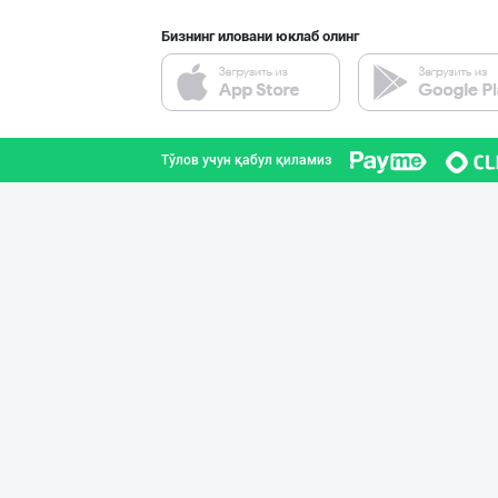
Бизнинг иловани юклаб олинг
Жанубий Корея в
Навоий вилояти
Тўлов учун қабул қиламиз
PREDO брендинин
Тошкент шаҳри
Асл белгиси учу
Тошкент шаҳри
Aroma – Тозалик