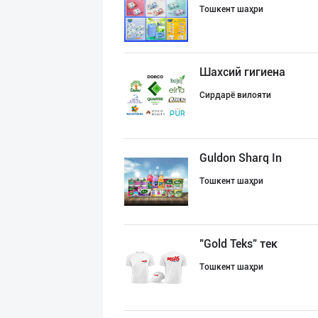
Тошкент шаҳри
Шахсий гигиена
Сирдарё вилояти
Guldon Sharq In
Тошкент шаҳри
"Gold Teks" тек
Тошкент шаҳри