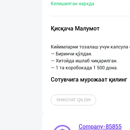
Келишилган нархда
нас
Техническая
поддержка
Қисқача Малумот
Поделиться
Кийимларни тозалаш учун капсула 
приложением
— Биринчи қўлдан.
— Хитойда ишлаб чиқарилган.
Выход
о
Сотувчига мурожаат қилинг
SHIKOYAT QILISH
Company-85855