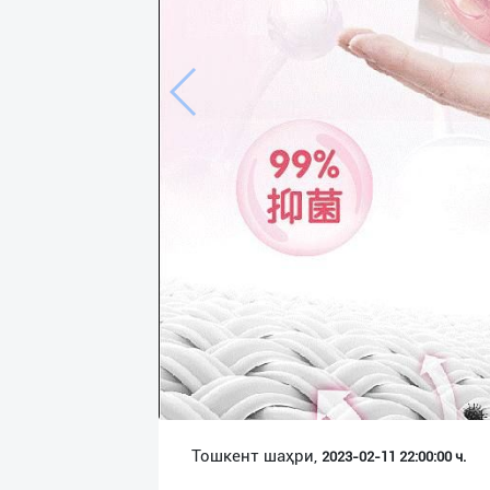
Язык
Личные
данные
Новости
2
Чаты
История
реферальных
переходов
Условия
использования
FAQ
Тошкент шаҳри,
2023-02-11 22:00:00 ч.
О