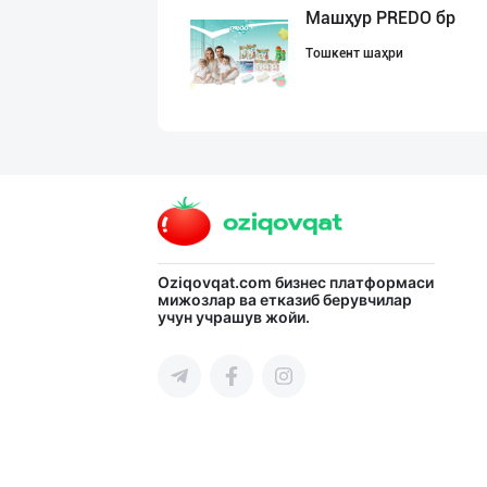
Машҳур PREDO бр
Тошкент шаҳри
Ҳурматли мижозл
Тошкент шаҳри
Улгуржи харидор
Oziqovqat.com
бизнес платформаси
мижозлар ва етказиб берувчилар
учун учрашув жойи.
Тошкент шаҳри
Хўжалик совун с
Тошкент шаҳри