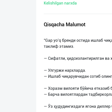
Kelishilgan narxda
нас
Техническая
поддержка
Qisqacha Malumot
Поделиться
“Gap yo’q бренди остида ишлаб чиқ
приложением
таклиф этамиз.
Выход
— Сифатли, ҳидсизлантирилган ва 
о
— Улгуржи нархларда.
— Ишлаб чиқарувчидан сотиб олинг
— Хоразм вилояти бўйича етказиб 
— Барча вилоятлардан тадбиркорл