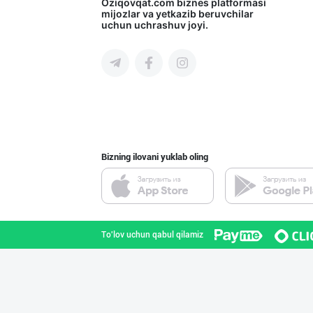
МЧЖ "Integral I
Oziqovqat.com
biznes platformasi
mijozlar va yetkazib beruvchilar
uchun uchrashuv joyi.
Toshkent shahri
Катта ҳажмда ко
Toshkent shahri
Bizning ilovani yuklab oling
"PARVINA" бренд
Toshkent viloyati
To'lov uchun qabul qilamiz
"MYLAÝYM" — уйд
Turkmaniston