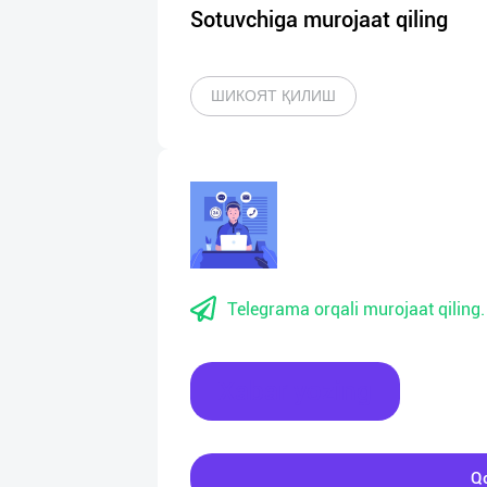
Sotuvchiga murojaat qiling
ШИКОЯТ ҚИЛИШ
Telegrama orqali murojaat qiling.
Xabar yozing
Qo