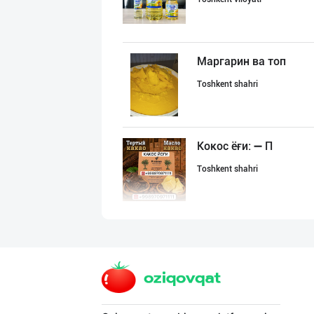
Маргарин ва топ
Toshkent shahri
Кокос ёғи: ➖ П
Toshkent shahri
БОЯРИН & SARMIL
Farg'ona viloyati