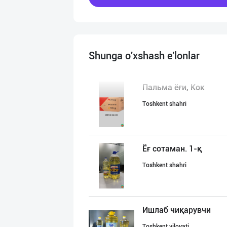
Shunga o'xshash e'lonlar
Пальма ёғи, Кок
Toshkent shahri
Ёғ сотаман. 1-қ
Toshkent shahri
Ишлаб чиқарувчи
Toshkent viloyati