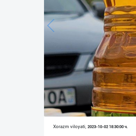
Язык
Личные
данные
Новости
2
Чаты
История
реферальных
переходов
Условия
использования
FAQ
Xorazm viloyati,
2023-10-02 18:30:00 ч.
О