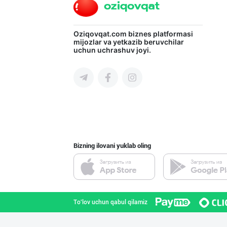
Oziqovqat.com
biznes platformasi
mijozlar va yetkazib beruvchilar
uchun uchrashuv joyi.
Bizning ilovani yuklab oling
To'lov uchun qabul qilamiz