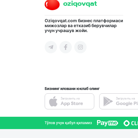
Oziqovqat.com
бизнес платформаси
мижозлар ва етказиб берувчилар
учун учрашув жойи.
Бизнинг иловани юклаб олинг
Тўлов учун қабул қиламиз