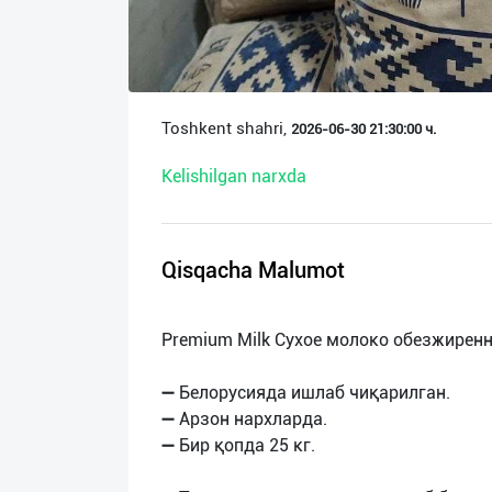
О
нас
Техническая
Toshkent shahri,
2026-06-30 21:30:00 ч.
поддержка
Kelishilgan narxda
Поделиться
приложением
Qisqacha Malumot
Выход
о
Premium Milk Сухое молоко обезжиренно
➖ Белорусияда ишлаб чиқарилган.
➖ Арзон нархларда.
➖ Бир қопда 25 кг.