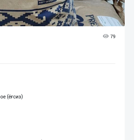
79
е (ёғсиз)