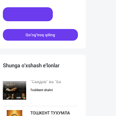
Xabar yozing
Qo'ng'iroq qiling
Shunga o'xshash e'lonlar
"Саидов" ва "Ба
Toshkent shahri
ТОШКЕНТ ТУХУМЛА