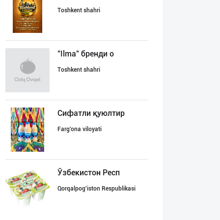
Toshkent shahri
"Ilma" бренди о
Toshkent shahri
Сифатли қуюлтир
Farg'ona viloyati
Ўзбекистон Респ
Qorqalpog'iston Respublikasi