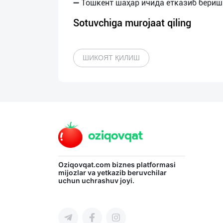
Sotuvchiga murojaat qiling
ШИКОЯТ ҚИЛИШ
Oziqovqat.com
biznes platformasi
mijozlar va yetkazib beruvchilar
uchun uchrashuv joyi.