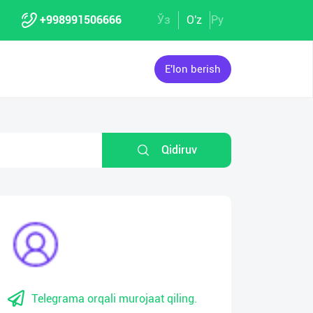
+998991506666
Ўз
O'z
Ру
E'lon berish
Qidiruv
Telegrama orqali murojaat qiling.