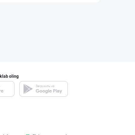
Сир (пишлоқ) ва
Toshkent shahri
"Наманган болаж
Namangan viloyati
klab oling
Шаҳрисабз шаҳри
Qashqadaryo viloyati
"Ilma" бренди о
Toshkent shahri