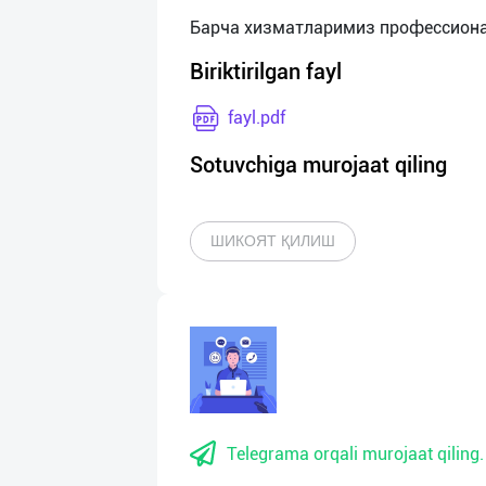
Biriktirilgan fayl
fayl.pdf
Sotuvchiga murojaat qiling
ШИКОЯТ ҚИЛИШ
Telegrama orqali murojaat qiling.