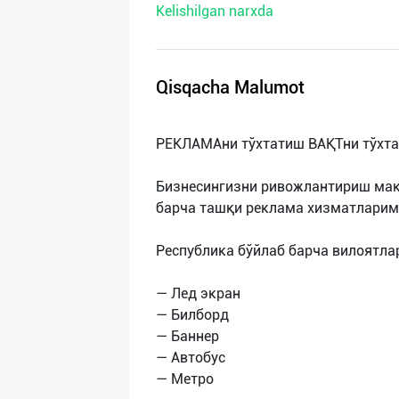
Kelishilgan narxda
нас
Техническая
поддержка
Qisqacha Malumot
Поделиться
РЕКЛАМАни тўхтатиш ВАҚТни тўхта
приложением
Бизнесингизни ривожлантириш мақ
Выход
барча ташқи реклама хизматларим
о
Республика бўйлаб барча вилоятла
— Лед экран
— Билборд
— Баннер
— Автобус
— Метро