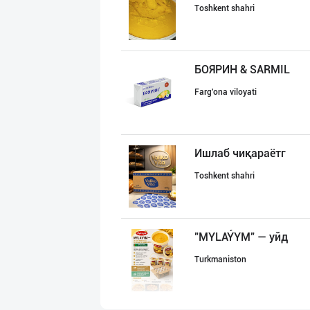
Toshkent shahri
БОЯРИН & SARMIL
Farg'ona viloyati
Ишлаб чиқараётг
Toshkent shahri
"MYLAÝYM" — уйд
Turkmaniston