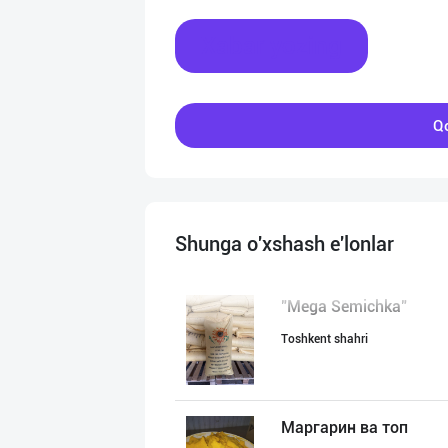
Xabar yozing
Qo
Shunga o'xshash e'lonlar
"Mega Semichka"
Toshkent shahri
Маргарин ва топ