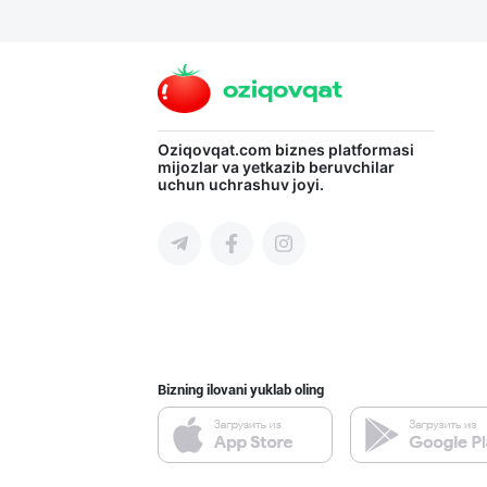
"PARVINA" бренд
Toshkent viloyati
Ишлаб чиқарувчи
Oziqovqat.com
biznes platformasi
mijozlar va yetkazib beruvchilar
uchun uchrashuv joyi.
Toshkent viloyati
"Щедрость приро
Toshkent shahri
Bizning ilovani yuklab oling
Кокос ёғи: ➖ П
Toshkent shahri