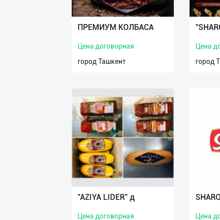
Язык
Личные
ПРЕМИУМ КОЛБАСА
"SHAR
данные
Цена договорная
Цена д
Новости
город Ташкент
город 
2
Чаты
История
реферальных
переходов
Условия
использования
FAQ
"AZIYA LIDER" д
SHARQ 
Цена договорная
Цена д
О