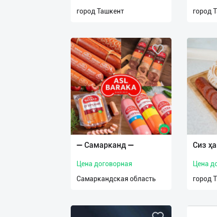
нас
город Ташкент
город 
Техническая
поддержка
Поделиться
приложением
Выход
о
➖ Самарканд ➖
Сиз ҳ
Цена договорная
Цена д
Самаркандская область
город 