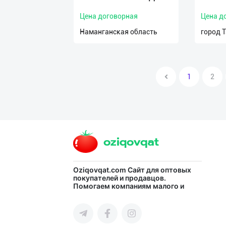
Цена договорная
Цена д
Наманганская область
город 
1
2
Oziqovqat.com
Сайт для оптовых
покупателей и продавцов.
Помогаем компаниям малого и
среднего бизнеса Узбекистана и
СНГ быстро найти лучших
поставщиков и новых клиентов,
продвигать свою продукцию в