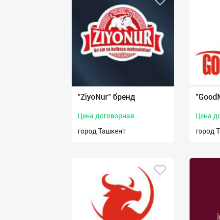
"ZiyoNur" бренд
"GoodM
Цена договорная
Цена д
город Ташкент
город 