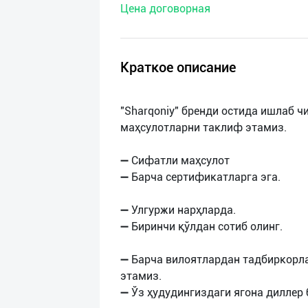
Цена договорная
нас
Техническая
поддержка
Краткое описание
Поделиться
"Sharqoniy" бренди остида ишлаб ч
приложением
маҳсулотларни таклиф этамиз.
Выход
➖ Сифатли маҳсулот
о
➖ Барча сертификатларга эга.
➖ Улгуржи нарҳларда.
➖ Биринчи қўлдан сотиб олинг.
➖ Барча вилоятлардан тадбиркорл
этамиз.