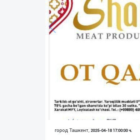
Язык
Личные
данные
Новости
2
Чаты
История
реферальных
переходов
Условия
использования
FAQ
город Ташкент,
2025-04-18 17:00:00 ч.
О