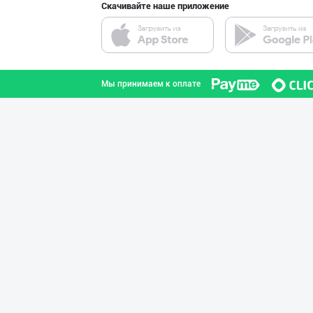
Скачивайте наше приложение
"Azizxon Agro F
город Ташкент
Мы принимаем к оплате
Сир (пишлоқ) ва
город Ташкент
ТАБИИЙ СУТ МАҲС
город Ташкент
ТОШКЕНТ ТУХУМЛА
город Ташкент