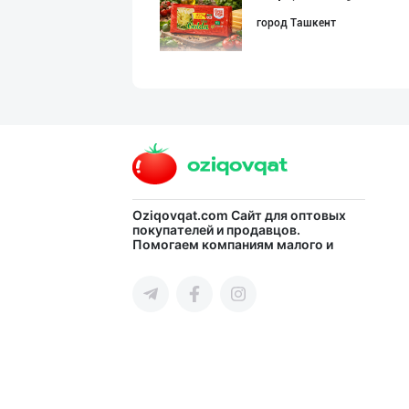
город Ташкент
"Наманган болаж
Наманганская область
Дудланган пишло
Oziqovqat.com
Сайт для оптовых
покупателей и продавцов.
Помогаем компаниям малого и
Кашкадарьинская область
среднего бизнеса Узбекистана и
СНГ быстро найти лучших
поставщиков и новых клиентов,
продвигать свою продукцию в
интернете.
Сифатли қуюлтир
Ферганская область