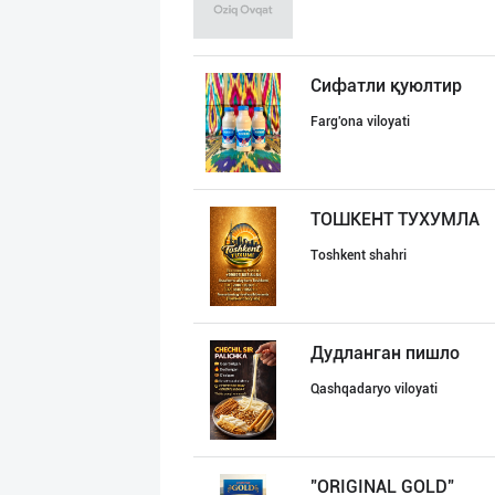
Сифатли қуюлтир
Farg'ona viloyati
ТОШКЕНТ ТУХУМЛА
Toshkent shahri
Дудланган пишло
Qashqadaryo viloyati
"ORIGINAL GOLD"