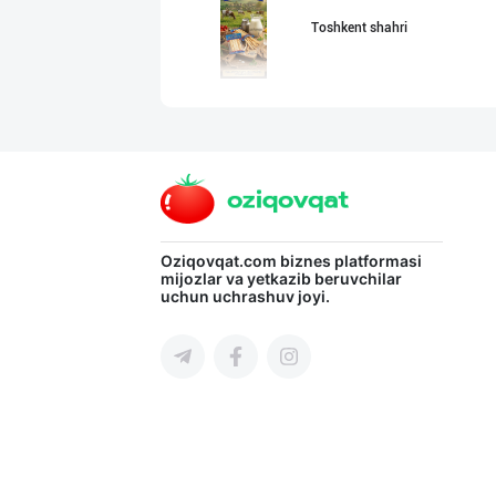
Toshkent shahri
"Ilma" бренди о
Toshkent shahri
"Fatty Milk" бр
Oziqovqat.com
biznes platformasi
mijozlar va yetkazib beruvchilar
uchun uchrashuv joyi.
Toshkent viloyati
ТАБИИЙ СУТ МАҲС
Toshkent viloyati