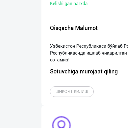
Kelishilgan narxda
нас
Техническая
поддержка
Qisqacha Malumot
Поделиться
Ўзбекистон Республикаси бўйлаб Р
приложением
Республикасида ишлаб чиқарилган 
Выход
о
Sotuvchiga murojaat qiling
ШИКОЯТ ҚИЛИШ