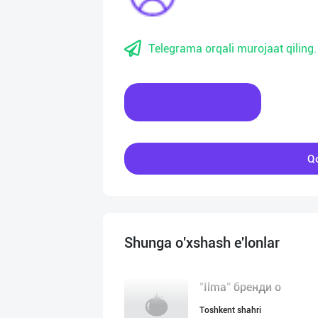
Telegrama orqali murojaat qiling.
Xabar yozing
Qo
Shunga o'xshash e'lonlar
"Ilma" бренди о
Toshkent shahri