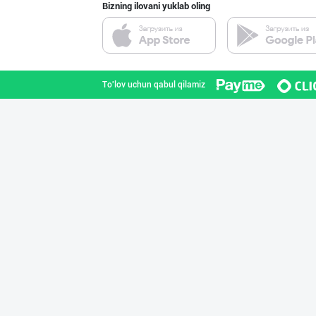
Bizning ilovani yuklab oling
"Наманган болаж
Namangan viloyati
To'lov uchun qabul qilamiz
Сир (пишлоқ) ва
Toshkent shahri
Сут 3.2 % ёғли
Qirg'iziston
Улгуржи тухум с
Toshkent shahri