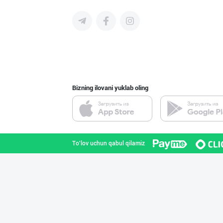
Кокос ёғи: ➖ П
Toshkent shahri
Bizning ilovani yuklab oling
Ёғ сотаман. 1-қ
Toshkent shahri
To'lov uchun qabul qilamiz
МЧЖ "Integral I
Toshkent shahri
Музқаймоқчи ака