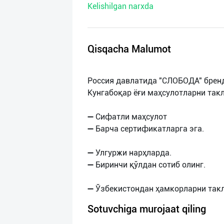
Kelishilgan narxda
нас
Техническая
поддержка
Qisqacha Malumot
Поделиться
Россия давлатида "СЛОБОДА" брен
приложением
Кунгабоқар ёғи маҳсулотларни так
Выход
➖ Сифатли маҳсулот
о
➖ Барча сертификатларга эга.
➖ Улгуржи нарҳларда.
➖ Биринчи қўлдан сотиб олинг.
Sotuvchiga murojaat qiling