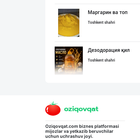
Маргарин ва топ
Toshkent shahri
Дезодорация қил
Toshkent shahri
БОЯРИН & SARMIL
Farg'ona viloyati
Ишлаб чиқарувчи
Oziqovqat.com
biznes platformasi
mijozlar va yetkazib beruvchilar
uchun uchrashuv joyi.
Toshkent viloyati