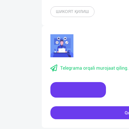
ШИКОЯТ ҚИЛИШ
Telegrama orqali murojaat qiling.
Xabar yozing
Qo