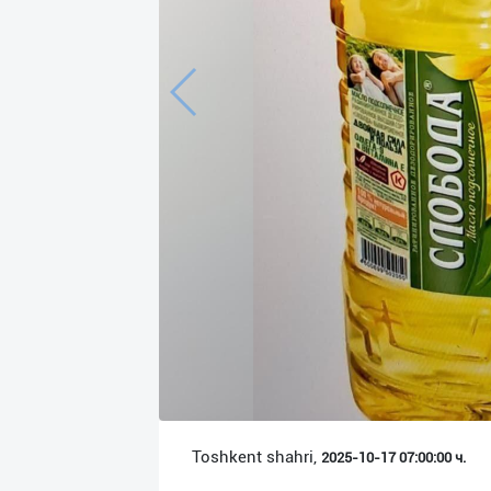
Язык
Личные
данные
Новости
2
Чаты
История
реферальных
переходов
Условия
использования
FAQ
Toshkent shahri,
2025-10-17 07:00:00 ч.
О