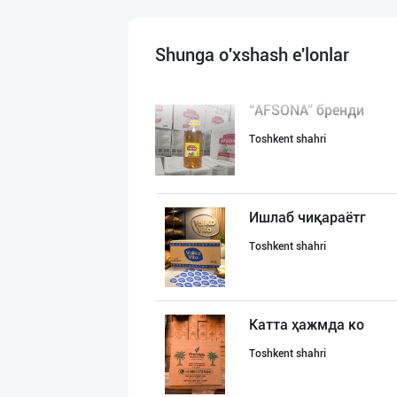
Shunga o'xshash e'lonlar
“AFSONA” бренди
Toshkent shahri
Ишлаб чиқараётг
Toshkent shahri
Катта ҳажмда ко
Toshkent shahri