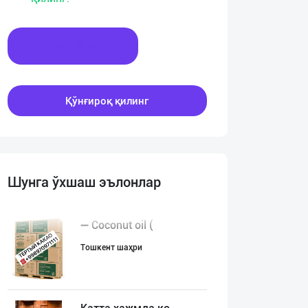
Хабар ёзинг
Қўнғироқ қилинг
Шунга ўхшаш эълонлар
➖ Coconut oil (
Тошкент шаҳри