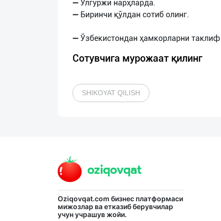
➖ Улгуржи нарҳларда.
➖ Биринчи қўлдан сотиб олинг.
Сотувчига мурожаат қилинг
SHIKOYAT QILISH
Oziqovqat.com
бизнес платформаси
мижозлар ва етказиб берувчилар
учун учрашув жойи.