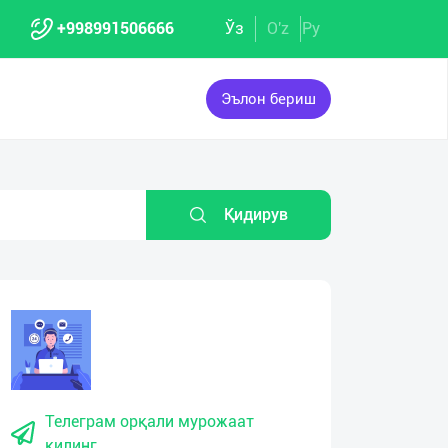
+998991506666
Ўз
O'z
Ру
Эълон бериш
Қидирув
Телеграм орқали мурожаат
қилинг.