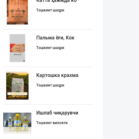
Катта ҳажмда ко
Тошкент шаҳри
Пальма ёғи, Кок
Тошкент шаҳри
Картошка крахма
Тошкент шаҳри
Ишлаб чиқарувчи
Тошкент вилояти