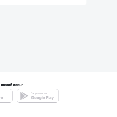
“AFSONA” бренди
Тошкент шаҳри
Дезодорация қил
Тошкент шаҳри
"MYLAÝYM" — уйд
Туркманистон
 юклаб олинг
Музқаймоқчи ака
Тошкент шаҳри