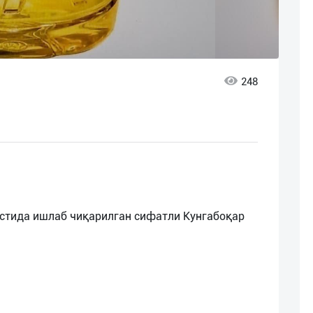
248
стида ишлаб чиқарилган сифатли Кунгабоқар