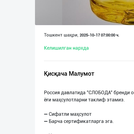
О
нас
Техническая
Тошкент шаҳри,
2025-10-17 07:00:00 ч.
поддержка
Келишилган нархда
Поделиться
приложением
Қисқача Малумот
Выход
о
Россия давлатида "СЛОБОДА" бренди о
ёғи маҳсулотларни таклиф этамиз.
➖ Сифатли маҳсулот
➖ Барча сертификатларга эга.