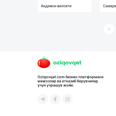
нас
Андижон вилояти
Самарқ
Техническая
поддержка
«
Поделиться
приложением
Выход
о
Oziqovqat.com
бизнес платформаси
мижозлар ва етказиб берувчилар
учун учрашув жойи.