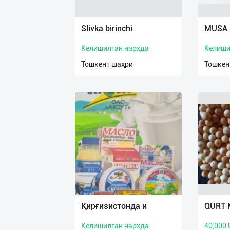
Язык
Личные
Slivka birinchi
MUSA s
данные
Келишилган нархда
Келиши
Новости
Тошкент шаҳри
Тошкен
2
Чаты
История
реферальных
переходов
Условия
использования
FAQ
Қирғизистонда и
QURT 
Келишилган нархда
40,000
О