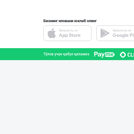
Бизнинг иловани юклаб олинг
Тўлов учун қабул қиламиз