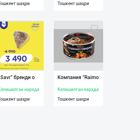
Тошкент шаҳри
Тошкент шаҳри
“Savr” бренди о
Компания "Raimo
Келишилган нархда
Келишилган нархда
Тошкент шаҳри
Тошкент шаҳри