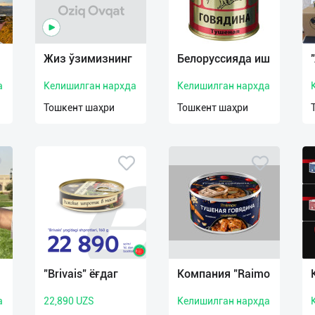
Жиз ўзимизнинг
Белоруссияда иш
а
Келишилган нархда
Келишилган нархда
Тошкент шаҳри
Тошкент шаҳри
"Brivais" ёғдаг
Компания "Raimo
а
22,890 UZS
Келишилган нархда