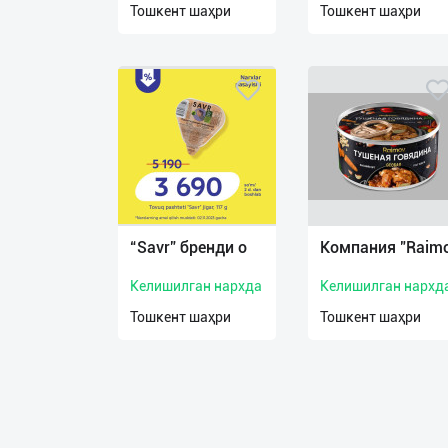
Тошкент шаҳри
Тошкент шаҳри
О
нас
Техническая
поддержка
Поделиться
приложением
“Savr” бренди о
Компания "Raim
Выход
о
Келишилган нархда
Келишилган нархд
Тошкент шаҳри
Тошкент шаҳри