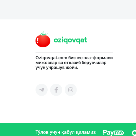
Oziqovqat.com
бизнес платформаси
мижозлар ва етказиб берувчилар
учун учрашув жойи.
Тўлов учун қабул қиламиз