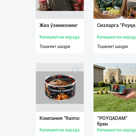
Язык
Жиз ўзимизнинг
Сизларга "Poyqa
Личные
данные
Келишилган нархда
Келишилган нархд
Тошкент шаҳри
Тошкент шаҳри
Новости
2
Чаты
История
реферальных
переходов
Условия
использования
Компания "Raimo
“POYQADAM”
брен
FAQ
Келишилган нархда
Келишилган нархд