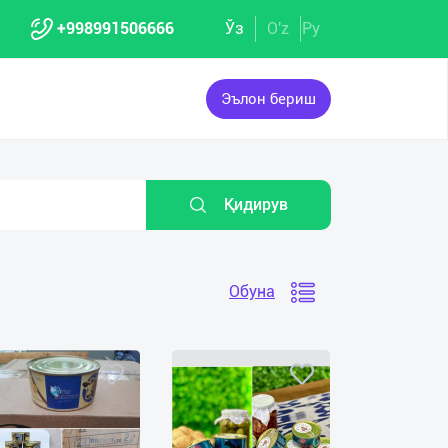
+998991506666
Ўз
O'z
Ру
Эълон бериш
Қидирув
Обуна