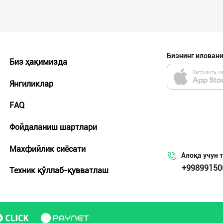
Бизнинг иловани
Биз ҳақимизда
Янгиликлар
FAQ
Фойдаланиш шартлари
Махфийлик сиёсати
Алоқа учун 
+99899150
Техник қўллаб-қувватлаш