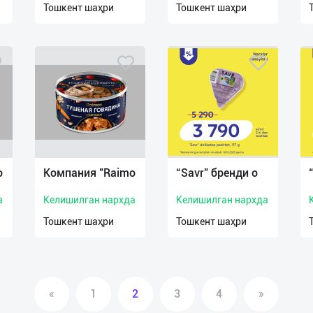
Тошкент шаҳри
Тошкент шаҳри
o
Компания "Raimo
“Savr” бренди о
а
Келишилган нархда
Келишилган нархда
Тошкент шаҳри
Тошкент шаҳри
«
1
2
3
4
»