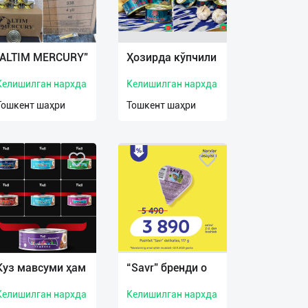
"ALTIM MERCURY"
Ҳозирда кўпчили
Келишилган нархда
Келишилган нархда
Тошкент шаҳри
Тошкент шаҳри
Куз мавсуми ҳам
“Savr” бренди о
Келишилган нархда
Келишилган нархда