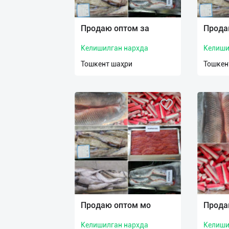
Язык
Личные
Продаю оптом за
Прода
данные
Келишилган нархда
Келиши
Новости
Тошкент шаҳри
Тошкен
2
Чаты
История
реферальных
переходов
Условия
использования
FAQ
Продаю оптом мо
Прода
Келишилган нархда
Келиши
О