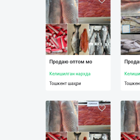
Продаю оптом мо
Прода
Келишилган нархда
Келиши
Тошкент шаҳри
Тошкен