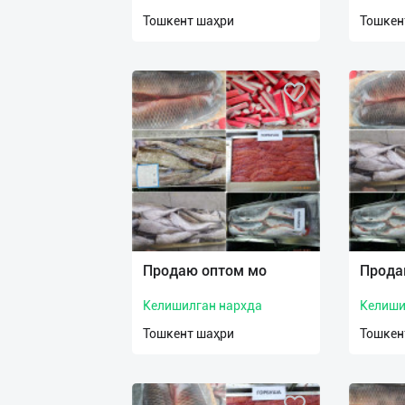
нас
Тошкент шаҳри
Тошкен
Техническая
поддержка
Поделиться
приложением
Выход
о
Продаю оптом мо
Прода
Келишилган нархда
Келиши
Тошкент шаҳри
Тошкен