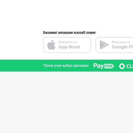
Бизнинг иловани юклаб олинг
Тўлов учун қабул қиламиз