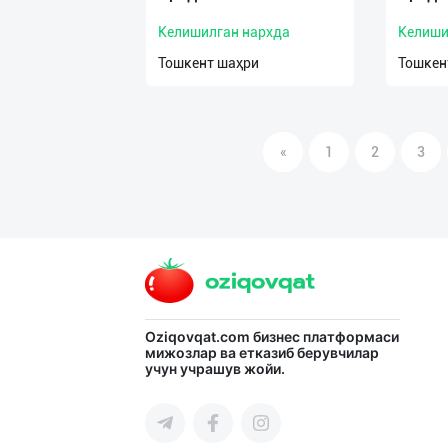
Келишилган нархда
Келиши
Тошкент шаҳри
Тошкен
«
1
2
3
Oziqovqat.com
бизнес платформаси
мижозлар ва етказиб берувчилар
учун учрашув жойи.