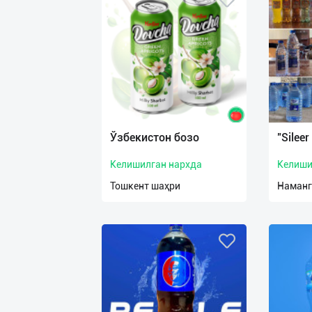
Ўзбекистон бозо
"Silee
Келишилган нархда
Келиши
Тошкент шаҳри
Наманг