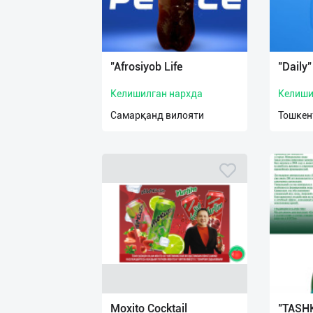
"Afrosiyob Life
"Daily
Келишилган нархда
Келиши
Самарқанд вилояти
Тошкен
Moxito Cocktail
"TASH