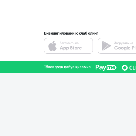
Бизнинг иловани юклаб олинг
Тўлов учун қабул қиламиз