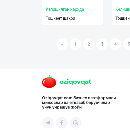
Келишилган нархда
Келиши
Тошкент шаҳри
Тошкен
«
1
2
3
4
5
Oziqovqat.com
бизнес платформаси
мижозлар ва етказиб берувчилар
учун учрашув жойи.