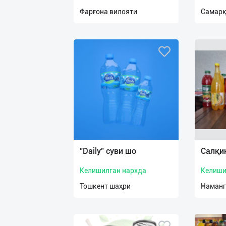
нас
Фарғона вилояти
Самарқ
Техническая
поддержка
Поделиться
приложением
Выход
о
"Daily" суви шо
Салқи
Келишилган нархда
Келиши
Тошкент шаҳри
Наманг