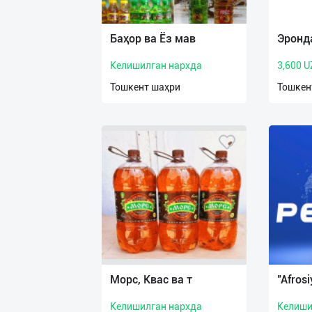
Язык
Личные
Баҳор ва Ёз мав
Эронд
данные
Келишилган нархда
3,600 U
Новости
Тошкент шаҳри
Тошкен
2
Чаты
История
реферальных
переходов
Условия
использования
FAQ
Морс, Квас ва т
"Afrosi
Келишилган нархда
Келиши
О